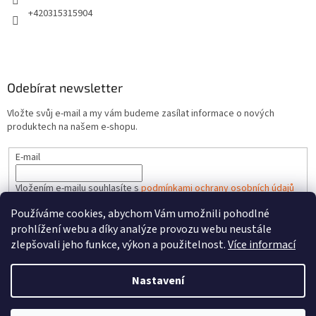
+420315315904
Odebírat newsletter
Vložte svůj e-mail a my vám budeme zasílat informace o nových
produktech na našem e-shopu.
E-mail
Vložením e-mailu souhlasíte s
podmínkami ochrany osobních údajů
Používáme cookies, abychom Vám umožnili pohodlné
PŘIHLÁSIT SE
prohlížení webu a díky analýze provozu webu neustále
zlepšovali jeho funkce, výkon a použitelnost.
Více informací
Nastavení
Vytvořil Shoptet