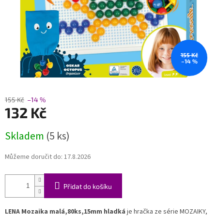
155 Kč
–14 %
155 Kč
–14 %
132 Kč
Měrná
Skladem
(5 ks)
cena:
Můžeme doručit do:
17.8.2026
Přidat do košíku
LENA Mozaika malá,80ks,15mm hladká
je hračka ze série MOZAIKY,