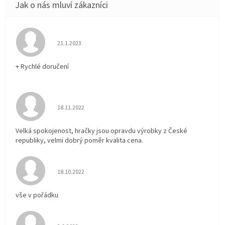
Hodnocení obchodu je 5 z 5 hvězdiček.
21.1.2023
+ Rychlé doručení
Hodnocení obchodu je 5 z 5 hvězdiček.
18.11.2022
Velká spokojenost, hračky jsou opravdu výrobky z České
republiky, velmi dobrý poměr kvalita cena.
Hodnocení obchodu je 5 z 5 hvězdiček.
18.10.2022
vše v pořádku
Hodnocení obchodu je 5 z 5 hvězdiček.