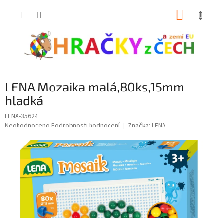
Přejít
NÁKUP
na
obsah
KOŠÍK
LENA Mozaika malá,80ks,15mm
hladká
LENA-35624
Průměrné
Neohodnoceno
Podrobnosti hodnocení
Značka:
LENA
hodnocení
produktu
je
0,0
z
5
hvězdiček.