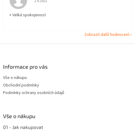
2.9.2022
+ Velká spokojenost
Zobrazit další hodnocení
Z
á
p
a
Informace pro vás
t
Vše o nákupu
í
Obchodní podmínky
Podmínky ochrany osobních údajů
Vše o nákupu
01 - Jak nakupovat