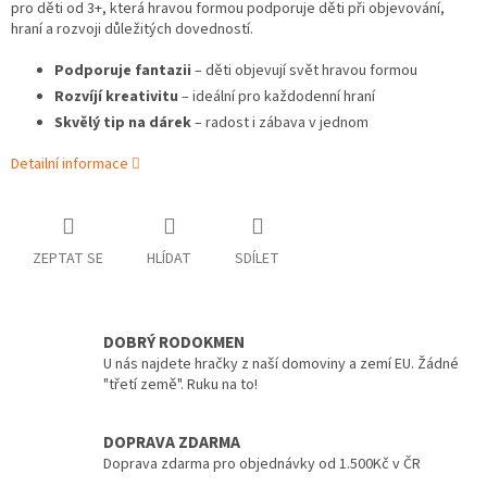
pro děti od 3+, která hravou formou podporuje děti při objevování,
hraní a rozvoji důležitých dovedností.
Podporuje fantazii
– děti objevují svět hravou formou
Rozvíjí kreativitu
– ideální pro každodenní hraní
Skvělý tip na dárek
– radost i zábava v jednom
Detailní informace
ZEPTAT SE
HLÍDAT
SDÍLET
DOBRÝ RODOKMEN
U nás najdete hračky z naší domoviny a zemí EU. Žádné
"třetí země". Ruku na to!
DOPRAVA ZDARMA
Doprava zdarma pro objednávky od 1.500Kč v ČR