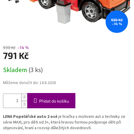
930 Kč
–14 %
930 Kč
–14 %
791 Kč
Měrná
Skladem
(3 ks)
cena:
Můžeme doručit do:
14.8.2026
Přidat do košíku
LENA Popelářské auto 2 osé
je hračka s motivem aut a techniky ze
série MAXI, pro děti od 3+, která hravou formou podporuje děti při
objevování, hraní a rozvoji důležitých dovedností.