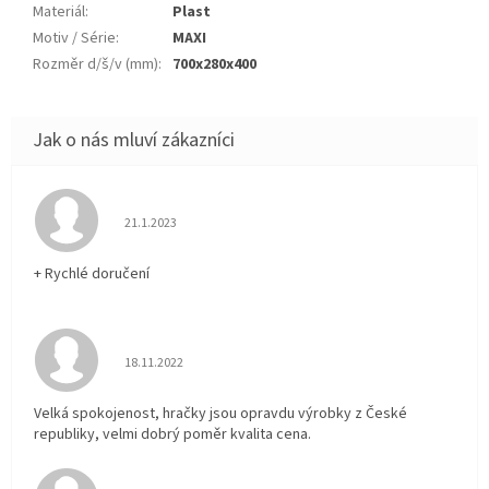
Materiál
:
Plast
Motiv / Série
:
MAXI
Rozměr d/š/v (mm)
:
700x280x400
Hodnocení obchodu je 5 z 5 hvězdiček.
21.1.2023
+ Rychlé doručení
Hodnocení obchodu je 5 z 5 hvězdiček.
18.11.2022
Velká spokojenost, hračky jsou opravdu výrobky z České
republiky, velmi dobrý poměr kvalita cena.