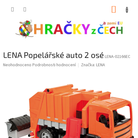
Přejít
NÁKUP
na
obsah
KOŠÍK
LENA Popelářské auto 2 osé
LENA-02166EC
Průměrné
Neohodnoceno
Podrobnosti hodnocení
Značka:
LENA
hodnocení
produktu
je
0,0
z
5
hvězdiček.