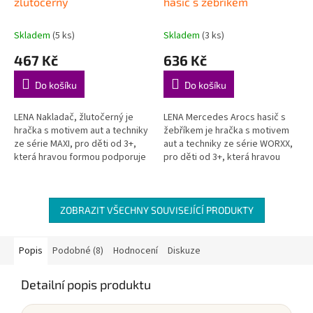
žlutočerný
hasič s žebříkem
Skladem
(5 ks)
Skladem
(3 ks)
467 Kč
636 Kč
Do košíku
Do košíku
LENA Nakladač, žlutočerný je
LENA Mercedes Arocs hasič s
hračka s motivem aut a techniky
žebříkem je hračka s motivem
ze série MAXI, pro děti od 3+,
aut a techniky ze série WORXX,
která hravou formou podporuje
pro děti od 3+, která hravou
děti při objevování, hraní a
formou podporuje děti při
rozvoji důležitých...
objevování, hraní a rozvoji...
ZOBRAZIT VŠECHNY SOUVISEJÍCÍ PRODUKTY
Popis
Podobné (8)
Hodnocení
Diskuze
Detailní popis produktu