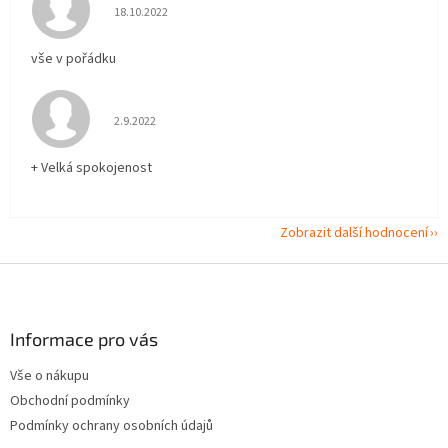
Hodnocení obchodu je 5 z 5 hvězdiček.
18.10.2022
vše v pořádku
Hodnocení obchodu je 5 z 5 hvězdiček.
2.9.2022
+ Velká spokojenost
Zobrazit další hodnocení
Z
á
p
a
Informace pro vás
t
Vše o nákupu
í
Obchodní podmínky
Podmínky ochrany osobních údajů