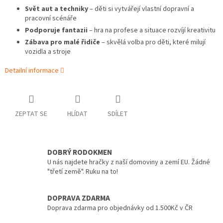
Svět aut a techniky
– děti si vytvářejí vlastní dopravní a
pracovní scénáře
Podporuje fantazii
– hra na profese a situace rozvíjí kreativitu
Zábava pro malé řidiče
– skvělá volba pro děti, které milují
vozidla a stroje
Detailní informace
ZEPTAT SE
HLÍDAT
SDÍLET
DOBRÝ RODOKMEN
U nás najdete hračky z naší domoviny a zemí EU. Žádné
"třetí země". Ruku na to!
DOPRAVA ZDARMA
Doprava zdarma pro objednávky od 1.500Kč v ČR