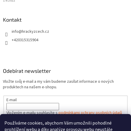
1.6.2022
Kontakt
info
@
hrackyzcech.cz
+420315315904
Odebírat newsletter
Vložte svůj e-mail a my vám budeme zasílat informace o nových
produktech na našem e-shopu.
E-mail
Vložením e-mailu souhlasíte s
podmínkami ochrany osobních údajů
Používáme cookies, abychom Vám umožnili pohodlné
PŘIHLÁSIT SE
prohlížení webu a díky analýze provozu webu neustále