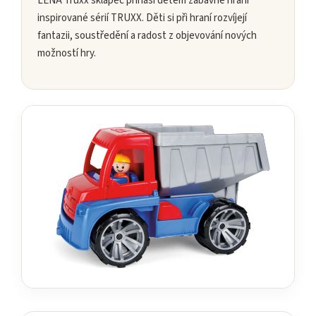
LENA Truxx sklápěč přináší dětem zábavné hraní
inspirované sérií TRUXX. Děti si při hraní rozvíjejí
fantazii, soustředění a radost z objevování nových
možností hry.