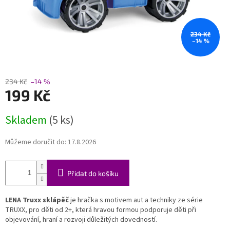
234 Kč
–14 %
234 Kč
–14 %
199 Kč
Měrná
Skladem
(5 ks)
cena:
Můžeme doručit do:
17.8.2026
Přidat do košíku
LENA Truxx sklápěč
je hračka s motivem aut a techniky ze série
TRUXX, pro děti od 2+, která hravou formou podporuje děti při
objevování, hraní a rozvoji důležitých dovedností.