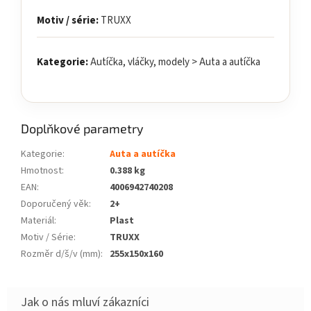
Motiv / série:
TRUXX
Kategorie:
Autíčka, vláčky, modely > Auta a autíčka
Doplňkové parametry
Kategorie
:
Auta a autíčka
Hmotnost
:
0.388 kg
EAN
:
4006942740208
Doporučený věk
:
2+
Materiál
:
Plast
Motiv / Série
:
TRUXX
Rozměr d/š/v (mm)
:
255x150x160