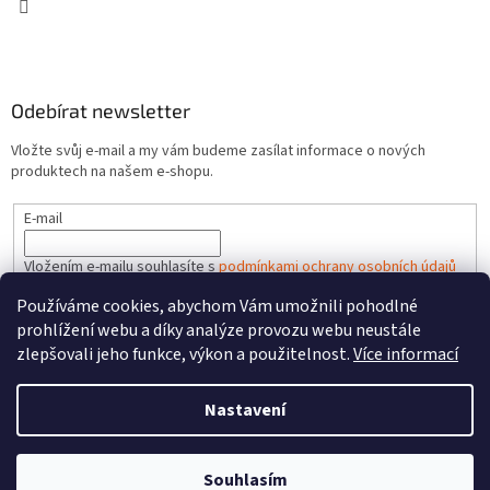
Odebírat newsletter
Vložte svůj e-mail a my vám budeme zasílat informace o nových
produktech na našem e-shopu.
E-mail
Vložením e-mailu souhlasíte s
podmínkami ochrany osobních údajů
Používáme cookies, abychom Vám umožnili pohodlné
PŘIHLÁSIT SE
prohlížení webu a díky analýze provozu webu neustále
zlepšovali jeho funkce, výkon a použitelnost.
Více informací
Nastavení
Vytvořil Shoptet
Souhlasím
Copyright 2026
HRACKYzCECH.cz
. Všechna práva vyhrazena.