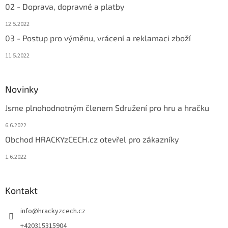
02 - Doprava, dopravné a platby
12.5.2022
03 - Postup pro výměnu, vrácení a reklamaci zboží
11.5.2022
Novinky
Jsme plnohodnotným členem Sdružení pro hru a hračku
6.6.2022
Obchod HRACKYzCECH.cz otevřel pro zákazníky
1.6.2022
Kontakt
info
@
hrackyzcech.cz
+420315315904