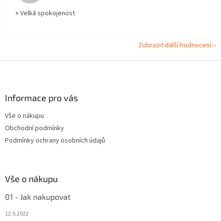
+ Velká spokojenost
Zobrazit další hodnocení
Z
á
p
a
Informace pro vás
t
Vše o nákupu
í
Obchodní podmínky
Podmínky ochrany osobních údajů
Vše o nákupu
01 - Jak nakupovat
12.5.2022