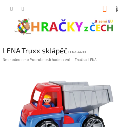
Přejít
NÁKUP
na
obsah
KOŠÍK
LENA Truxx sklápěč
LENA-4400
Průměrné
Neohodnoceno
Podrobnosti hodnocení
Značka:
LENA
hodnocení
produktu
je
0,0
z
5
hvězdiček.