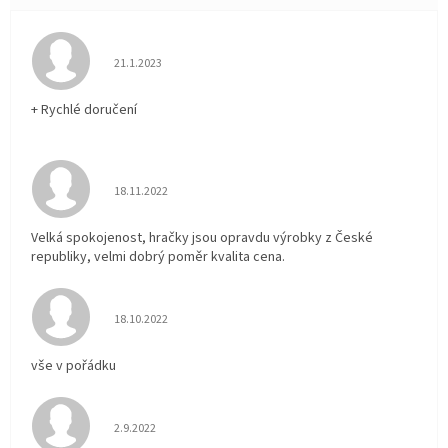
Hodnocení obchodu je 5 z 5 hvězdiček.
21.1.2023
+ Rychlé doručení
Hodnocení obchodu je 5 z 5 hvězdiček.
18.11.2022
Velká spokojenost, hračky jsou opravdu výrobky z České
republiky, velmi dobrý poměr kvalita cena.
Hodnocení obchodu je 5 z 5 hvězdiček.
18.10.2022
vše v pořádku
Hodnocení obchodu je 5 z 5 hvězdiček.
2.9.2022