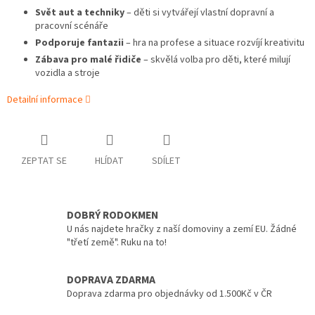
Svět aut a techniky
– děti si vytvářejí vlastní dopravní a
pracovní scénáře
Podporuje fantazii
– hra na profese a situace rozvíjí kreativitu
Zábava pro malé řidiče
– skvělá volba pro děti, které milují
vozidla a stroje
Detailní informace
ZEPTAT SE
HLÍDAT
SDÍLET
DOBRÝ RODOKMEN
U nás najdete hračky z naší domoviny a zemí EU. Žádné
"třetí země". Ruku na to!
DOPRAVA ZDARMA
Doprava zdarma pro objednávky od 1.500Kč v ČR