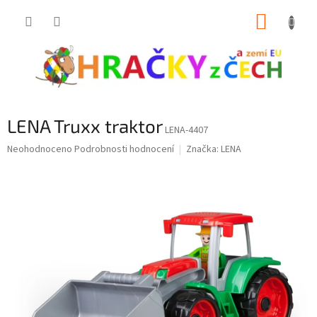
Přejít
NÁKUP
na
obsah
KOŠÍK
LENA Truxx traktor
LENA-4407
Průměrné
Neohodnoceno
Podrobnosti hodnocení
Značka:
LENA
hodnocení
produktu
je
0,0
z
5
hvězdiček.