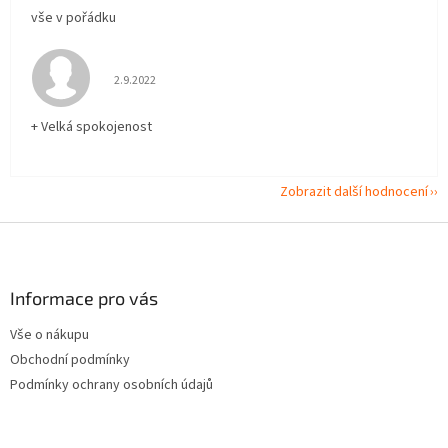
vše v pořádku
Hodnocení obchodu je 5 z 5 hvězdiček.
2.9.2022
+ Velká spokojenost
Zobrazit další hodnocení
Z
á
p
a
Informace pro vás
t
Vše o nákupu
í
Obchodní podmínky
Podmínky ochrany osobních údajů