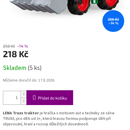
256 Kč
–14 %
256 Kč
–14 %
218 Kč
Měrná
Skladem
(5 ks)
cena:
Můžeme doručit do:
17.8.2026
Přidat do košíku
LENA Truxx traktor
je hračka s motivem aut a techniky ze série
TRUXX, pro děti od 2+, která hravou formou podporuje děti při
objevování, hraní a rozvoji důležitých dovedností.