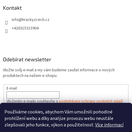
Kontakt
info
@
hrackyzcech.cz
+420315315904
Odebírat newsletter
Vložte svůj e-mail a my vám budeme zasílat informace o nových
produktech na našem e-shopu.
E-mail
Vložením e-mailu souhlasíte s
podmínkami ochrany osobních údajů
Používáme cookies, abychom Vám umožnili pohodlné
PŘIHLÁSIT SE
prohlížení webu a díky analýze provozu webu neustále
zlepšovali jeho funkce, výkon a použitelnost.
Více informací