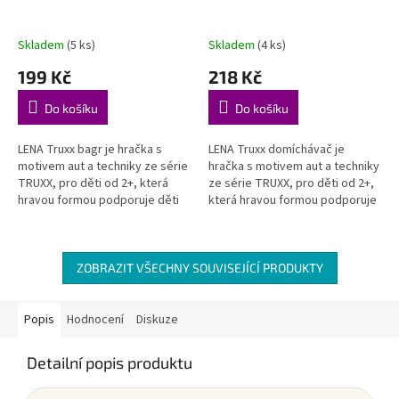
Skladem
(5 ks)
Skladem
(4 ks)
199 Kč
218 Kč
Do košíku
Do košíku
LENA Truxx bagr je hračka s
LENA Truxx domíchávač je
motivem aut a techniky ze série
hračka s motivem aut a techniky
TRUXX, pro děti od 2+, která
ze série TRUXX, pro děti od 2+,
hravou formou podporuje děti
která hravou formou podporuje
při objevování, hraní a rozvoji
děti při objevování, hraní a
důležitých dovedností....
rozvoji důležitých...
ZOBRAZIT VŠECHNY SOUVISEJÍCÍ PRODUKTY
Popis
Hodnocení
Diskuze
Detailní popis produktu