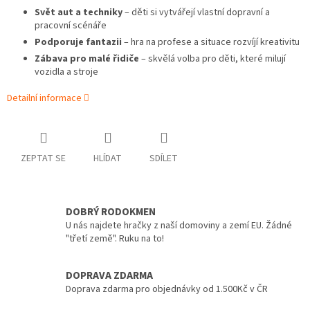
Svět aut a techniky
– děti si vytvářejí vlastní dopravní a
pracovní scénáře
Podporuje fantazii
– hra na profese a situace rozvíjí kreativitu
Zábava pro malé řidiče
– skvělá volba pro děti, které milují
vozidla a stroje
Detailní informace
ZEPTAT SE
HLÍDAT
SDÍLET
DOBRÝ RODOKMEN
U nás najdete hračky z naší domoviny a zemí EU. Žádné
"třetí země". Ruku na to!
DOPRAVA ZDARMA
Doprava zdarma pro objednávky od 1.500Kč v ČR