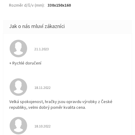
Rozměr d/š/v (mm)
:
330x150x160
Hodnocení obchodu je 5 z 5 hvězdiček.
21.1.2023
+ Rychlé doručení
Hodnocení obchodu je 5 z 5 hvězdiček.
18.11.2022
Velká spokojenost, hračky jsou opravdu výrobky z České
republiky, velmi dobrý poměr kvalita cena.
Hodnocení obchodu je 5 z 5 hvězdiček.
18.10.2022