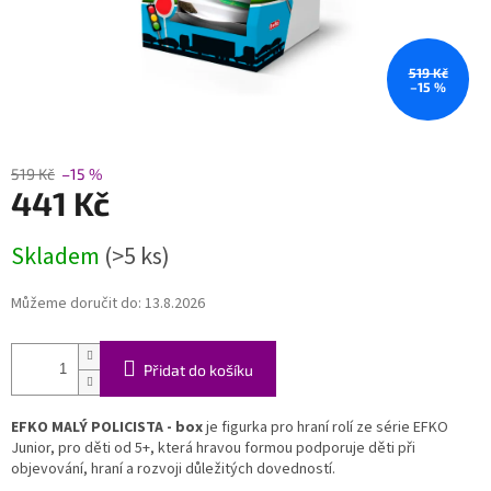
519 Kč
–15 %
519 Kč
–15 %
441 Kč
Měrná
Skladem
(>5 ks)
cena:
Můžeme doručit do:
13.8.2026
Přidat do košíku
EFKO MALÝ POLICISTA - box
je figurka pro hraní rolí ze série EFKO
Junior, pro děti od 5+, která hravou formou podporuje děti při
objevování, hraní a rozvoji důležitých dovedností.