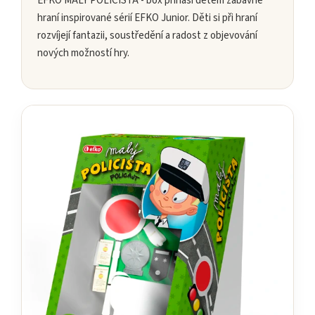
EFKO MALÝ POLICISTA - box přináší dětem zábavné
hraní inspirované sérií EFKO Junior. Děti si při hraní
rozvíjejí fantazii, soustředění a radost z objevování
nových možností hry.