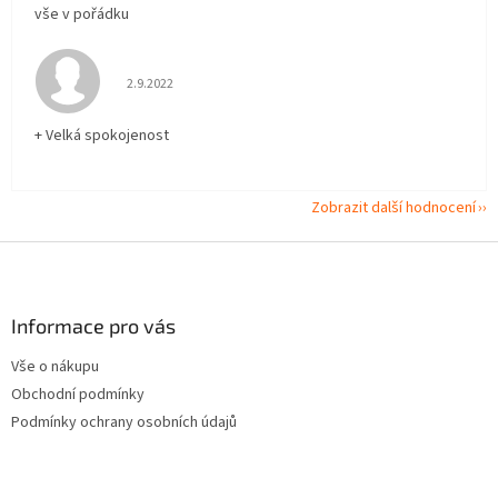
vše v pořádku
Hodnocení obchodu je 5 z 5 hvězdiček.
2.9.2022
+ Velká spokojenost
Zobrazit další hodnocení
Z
á
p
a
Informace pro vás
t
Vše o nákupu
í
Obchodní podmínky
Podmínky ochrany osobních údajů