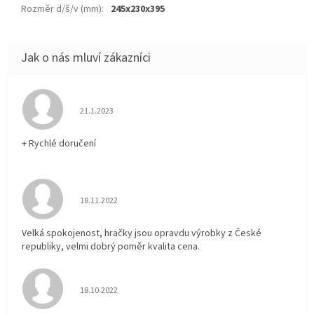
Rozměr d/š/v (mm)
:
245x230x395
Hodnocení obchodu je 5 z 5 hvězdiček.
21.1.2023
+ Rychlé doručení
Hodnocení obchodu je 5 z 5 hvězdiček.
18.11.2022
Velká spokojenost, hračky jsou opravdu výrobky z České
republiky, velmi dobrý poměr kvalita cena.
Hodnocení obchodu je 5 z 5 hvězdiček.
18.10.2022