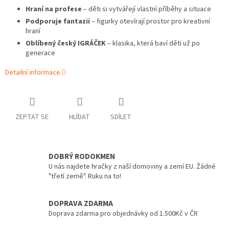
Hraní na profese
– děti si vytvářejí vlastní příběhy a situace
Podporuje fantazii
– figurky otevírají prostor pro kreativní
hraní
Oblíbený český IGRÁČEK
– klasika, která baví děti už po
generace
Detailní informace
ZEPTAT SE
HLÍDAT
SDÍLET
DOBRÝ RODOKMEN
U nás najdete hračky z naší domoviny a zemí EU. Žádné
"třetí země". Ruku na to!
DOPRAVA ZDARMA
Doprava zdarma pro objednávky od 1.500Kč v ČR