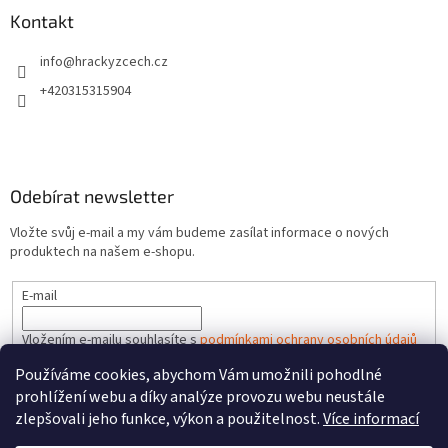
Kontakt
info
@
hrackyzcech.cz
+420315315904
Odebírat newsletter
Vložte svůj e-mail a my vám budeme zasílat informace o nových
produktech na našem e-shopu.
E-mail
Vložením e-mailu souhlasíte s
podmínkami ochrany osobních údajů
Používáme cookies, abychom Vám umožnili pohodlné
PŘIHLÁSIT SE
prohlížení webu a díky analýze provozu webu neustále
zlepšovali jeho funkce, výkon a použitelnost.
Více informací