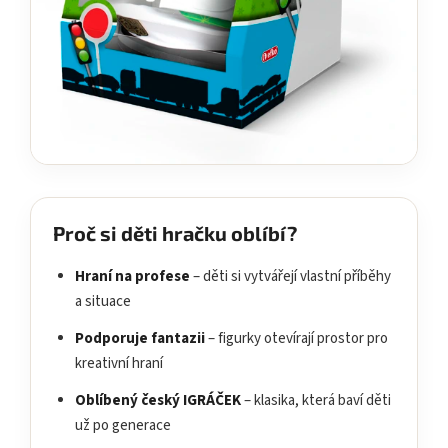
Proč si děti hračku oblíbí?
Hraní na profese
– děti si vytvářejí vlastní příběhy
a situace
Podporuje fantazii
– figurky otevírají prostor pro
kreativní hraní
Oblíbený český IGRÁČEK
– klasika, která baví děti
už po generace