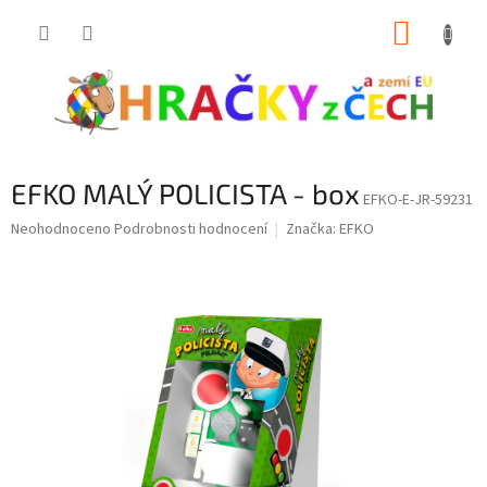
Přejít
NÁKUP
na
obsah
KOŠÍK
EFKO MALÝ POLICISTA - box
EFKO-E-JR-59231
Průměrné
Neohodnoceno
Podrobnosti hodnocení
Značka:
EFKO
hodnocení
produktu
je
0,0
z
5
hvězdiček.