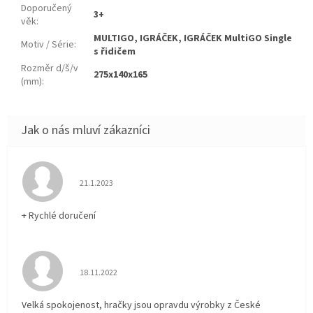
Doporučený
3+
věk
:
MULTIGO, IGRÁČEK, IGRÁČEK MultiGO Single
Motiv / Série
:
s řidičem
Rozměr d/š/v
275x140x165
(mm)
:
Hodnocení obchodu je 5 z 5 hvězdiček.
21.1.2023
+ Rychlé doručení
Hodnocení obchodu je 5 z 5 hvězdiček.
18.11.2022
Velká spokojenost, hračky jsou opravdu výrobky z České