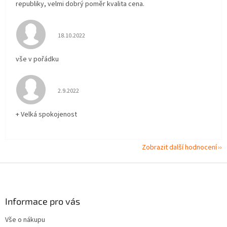
republiky, velmi dobrý poměr kvalita cena.
Hodnocení obchodu je 5 z 5 hvězdiček.
18.10.2022
vše v pořádku
Hodnocení obchodu je 5 z 5 hvězdiček.
2.9.2022
+ Velká spokojenost
Zobrazit další hodnocení
Z
á
p
a
Informace pro vás
t
Vše o nákupu
í