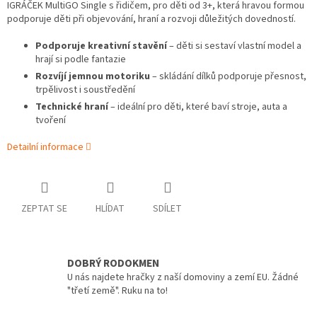
IGRÁČEK MultiGO Single s řidičem, pro děti od 3+, která hravou formou
podporuje děti při objevování, hraní a rozvoji důležitých dovedností.
Podporuje kreativní stavění
– děti si sestaví vlastní model a
hrají si podle fantazie
Rozvíjí jemnou motoriku
– skládání dílků podporuje přesnost,
trpělivost i soustředění
Technické hraní
– ideální pro děti, které baví stroje, auta a
tvoření
Detailní informace
ZEPTAT SE
HLÍDAT
SDÍLET
DOBRÝ RODOKMEN
U nás najdete hračky z naší domoviny a zemí EU. Žádné
"třetí země". Ruku na to!