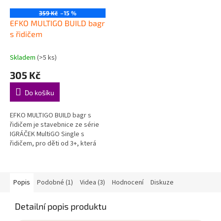
359 Kč
–15 %
EFKO MULTIGO BUILD bagr
s řidičem
Skladem
(>5 ks)
305 Kč
Do košíku
EFKO MULTIGO BUILD bagr s
řidičem je stavebnice ze série
IGRÁČEK MultiGO Single s
řidičem, pro děti od 3+, která
hravou formou podporuje děti
při objevování, hraní a rozvoji...
Popis
Podobné (1)
Videa (3)
Hodnocení
Diskuze
Detailní popis produktu