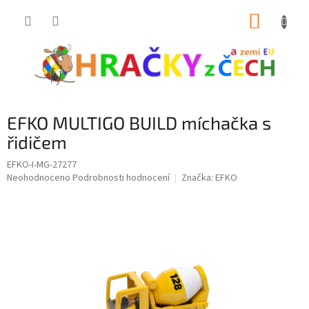
Přejít
NÁKUP
na
obsah
KOŠÍK
EFKO MULTIGO BUILD míchačka s
řidičem
EFKO-I-MG-27277
Průměrné
Neohodnoceno
Podrobnosti hodnocení
Značka:
EFKO
hodnocení
produktu
je
0,0
z
5
hvězdiček.