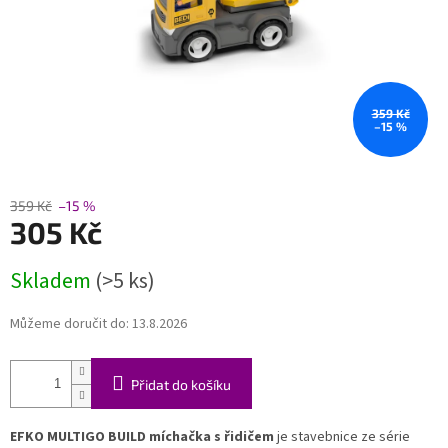
359 Kč
–15 %
359 Kč
–15 %
305 Kč
Měrná
Skladem
(>5 ks)
cena:
Můžeme doručit do:
13.8.2026
Přidat do košíku
EFKO MULTIGO BUILD míchačka s řidičem
je stavebnice ze série