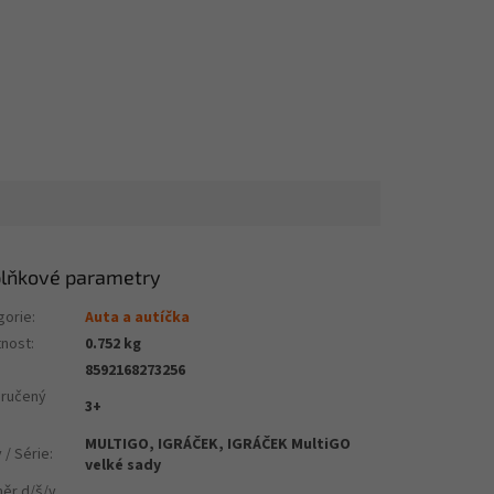
lňkové parametry
gorie
:
Auta a autíčka
nost
:
0.752 kg
8592168273256
ručený
3+
MULTIGO, IGRÁČEK, IGRÁČEK MultiGO
 / Série
:
velké sady
ěr d/š/v