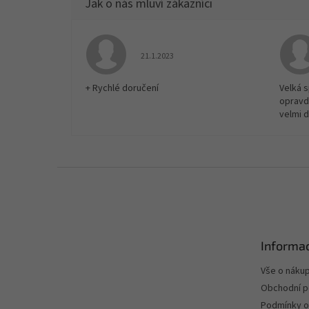
Hodnocení obchodu je 5 z 5 hvězdiček.
21.1.2023
+ Rychlé doručení
Velká 
opravd
velmi 
Z
á
p
a
t
Informac
í
Vše o náku
Obchodní 
Podmínky o