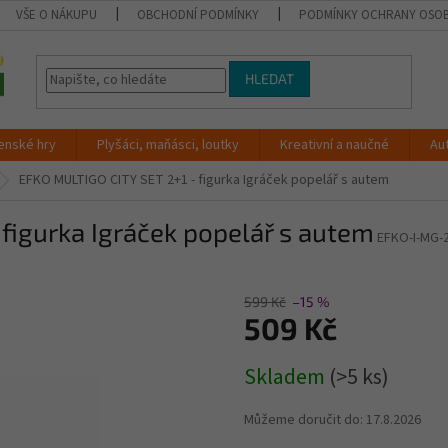
VŠE O NÁKUPU
OBCHODNÍ PODMÍNKY
PODMÍNKY OCHRANY OSOB
HLEDAT
enské hry
Plyšáci, maňásci, loutky
Kreativní a naučné
Au
EFKO MULTIGO CITY SET 2+1 - figurka Igráček popelář s autem
figurka Igráček popelář s autem
EFKO-I-MG-
599 Kč
–15 %
509 Kč
Měrná
Skladem
(>5 ks)
cena:
Můžeme doručit do:
17.8.2026