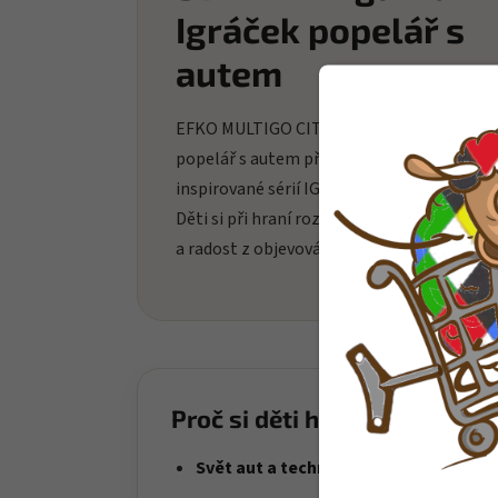
Igráček popelář s
autem
EFKO MULTIGO CITY SET 2+1 - figurka Igrá
popelář s autem přináší dětem zábavné hr
inspirované sérií IGRÁČEK MultiGO velké s
Děti si při hraní rozvíjejí fantazii, soustřed
a radost z objevování nových možností hry
Proč si děti hračku oblíbí?
Svět aut a techniky
– děti si vytvářejí 