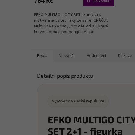
764 Kč
Do košíku
EFKO MULTIGO – CITY SET je hračka s
motivem aut a techniky ze série IGRÁČEK
MultiGO velké sady, pro děti od 3+, která
hravou formou podporuje děti při
objevování, hraní a...
Popis
Videa (2)
Hodnocení
Diskuze
Detailní popis produktu
Vyrobeno v České republice
EFKO MULTIGO CIT
SET 2+1 - figurka