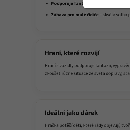
Podporuje fantazii
– hra na profese a si
Zábava pro malé řidiče
– skvělá volba p
Hraní, které rozvíjí
Hraní s vozidly podporuje fantazii, vypráv
zkoušet různé situace ze světa dopravy, st
Ideální jako dárek
Hračka potěší děti, které rády objevují, tvoř