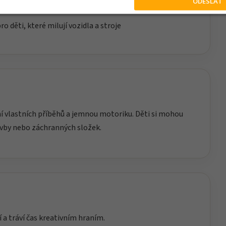
ODESLAT
tuace rozvíjí kreativitu
ro děti, které milují vozidla a stroje
ění vlastních příběhů a jemnou motoriku. Děti si mohou
avby nebo záchranných složek.
í a tráví čas kreativním hraním.