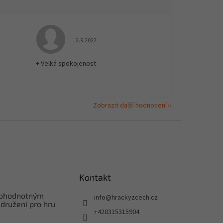
 5 z 5 hvězdiček.
Hodnocení obchodu je 5 z 5 hvězdiček.
2.9.2022
+ Velká spokojenost
Zobrazit další hodnocení
Kontakt
nohodnotným
info
@
hrackyzcech.cz
družení pro hru
+420315315904