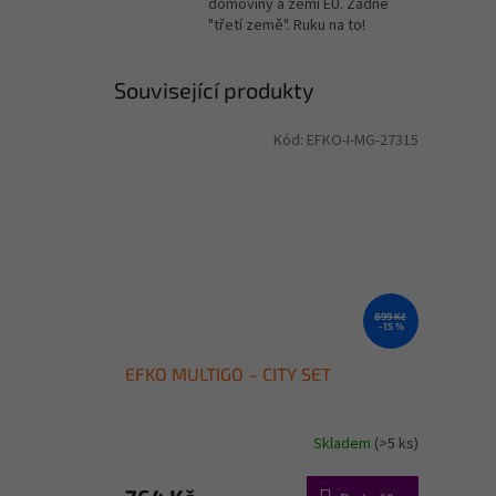
domoviny a zemí EU. Žádné
"třetí země". Ruku na to!
Související produkty
Kód:
EFKO-I-MG-27315
899 Kč
–15 %
EFKO MULTIGO – CITY SET
Skladem
(>5 ks)