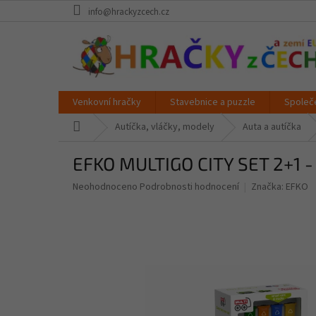
Přejít
info@hrackyzcech.cz
na
obsah
Venkovní hračky
Stavebnice a puzzle
Společ
Domů
Autíčka, vláčky, modely
Auta a autíčka
EFKO MULTIGO CITY SET 2+1 - 
Průměrné
Neohodnoceno
Podrobnosti hodnocení
Značka:
EFKO
hodnocení
produktu
je
0,0
z
5
hvězdiček.