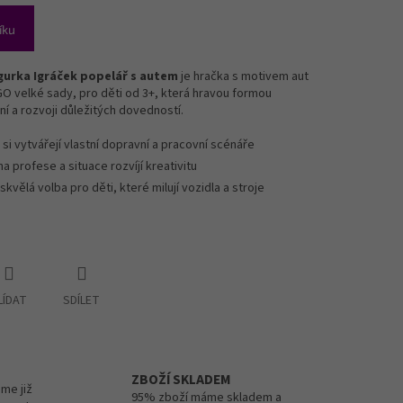
íku
igurka Igráček popelář s autem
je hračka s motivem aut
GO velké sady, pro děti od 3+, která hravou formou
ní a rozvoji důležitých dovedností.
 si vytvářejí vlastní dopravní a pracovní scénáře
na profese a situace rozvíjí kreativitu
skvělá volba pro děti, které milují vozidla a stroje
LÍDAT
SDÍLET
ZBOŽÍ SKLADEM
me již
95% zboží máme skladem a