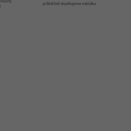
spousty
průběžně doplňujeme nabídku
!