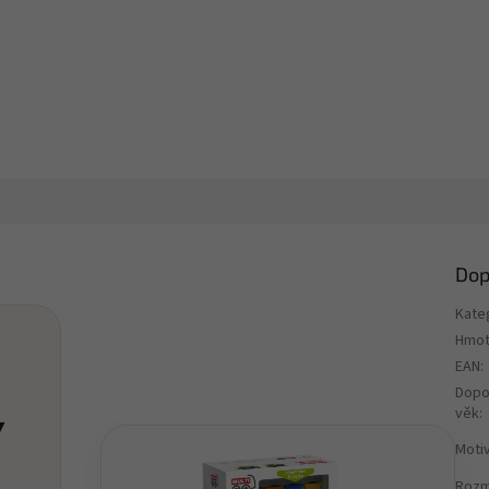
Dop
Kate
Hmot
EAN
:
Dopo
věk
:
Y
Motiv
Rozm