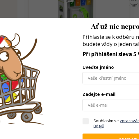
(mm)
Ať už nic nepro
ček
Přihlaste se k odběru 
budete vždy o jeden ta
aní
ady.
Při přihlášení sleva 5
ění
Uveďte jméno
.
Zadejte e-mail
Souhlasím se
zpracová
údajů
vlastní dopravní a pracovní scénáře