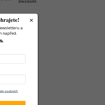
230x115x350
:
hrajete!
newsletteru a
h napřed.
 %
.
ním osobních