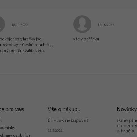
Hodnocení obchodu je 5 z 5 hvězdiček.
Hodnocení obchodu je
18.11.2022
18.10.2022
spokojenost, hračky jsou
vše v pořádku
u výrobky z České republiky,
dobrý poměr kvalita cena.
e pro vás
Vše o nákupu
Novinky
pu
01 - Jak nakupovat
Jsme pl
členem S
podmínky
a hračku
12.5.2022
chrany osobních