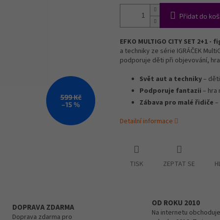
Přidat do koš
EFKO MULTIGO CITY SET 2+1 - f
a techniky ze série IGRÁČEK Multi
podporuje děti při objevování, hra
Svět aut a techniky
– děti
Podporuje fantazii
– hra 
599 Kč
Zábava pro malé řidiče
– 
–15 %
Detailní informace
TISK
ZEPTAT SE
H
OD ROKU 2010
DOPRAVA ZDARMA
Na internetu obchoduje
Doprava zdarma pro