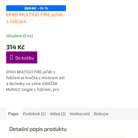
369 Kč
–14 %
EFKO MULTIGO FIRE jeřáb
s řidičem
Skladem
(5 ks)
314 Kč
Do košíku
EFKO MULTIGO FIRE jeřáb s
řidičem je hračka s motivem aut
a techniky ze série IGRÁČEK
MultiGO Single s řidičem, pro
děti od 3+, která hravou formou
podporuje děti při...
Popis
Podobné (1)
Videa (2)
Hodnocení
Diskuze
Detailní popis produktu