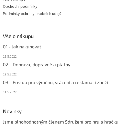
í
Obchodní podmínky
Podmínky ochrany osobních údajů
Vše o nákupu
01 - Jak nakupovat
12.5.2022
02 - Doprava, dopravné a platby
12.5.2022
03 - Postup pro výměnu, vrácení a reklamaci zboží
11.5.2022
Novinky
Jsme plnohodnotným členem Sdružení pro hru a hračku