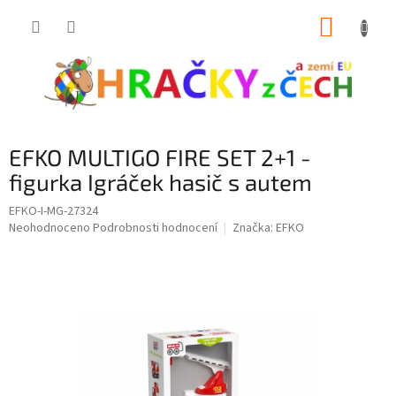
Přejít
NÁKUP
na
obsah
KOŠÍK
EFKO MULTIGO FIRE SET 2+1 -
figurka Igráček hasič s autem
EFKO-I-MG-27324
Průměrné
Neohodnoceno
Podrobnosti hodnocení
Značka:
EFKO
hodnocení
produktu
je
0,0
z
5
hvězdiček.