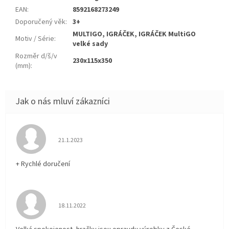
EAN
:
8592168273249
Doporučený věk
:
3+
MULTIGO, IGRÁČEK, IGRÁČEK MultiGO
Motiv / Série
:
velké sady
Rozměr d/š/v
230x115x350
(mm)
:
Hodnocení obchodu je 5 z 5 hvězdiček.
21.1.2023
+ Rychlé doručení
Hodnocení obchodu je 5 z 5 hvězdiček.
18.11.2022