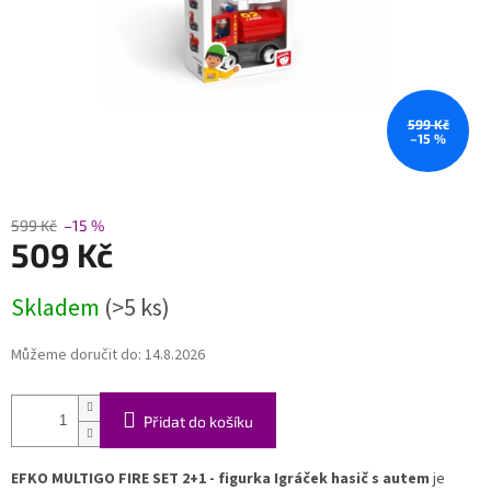
599 Kč
–15 %
599 Kč
–15 %
509 Kč
Měrná
Skladem
(>5 ks)
cena:
Můžeme doručit do:
14.8.2026
Přidat do košíku
EFKO MULTIGO FIRE SET 2+1 - figurka Igráček hasič s autem
je