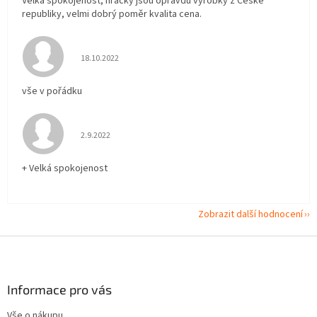
Velká spokojenost, hračky jsou opravdu výrobky z České
republiky, velmi dobrý poměr kvalita cena.
Hodnocení obchodu je 5 z 5 hvězdiček.
18.10.2022
vše v pořádku
Hodnocení obchodu je 5 z 5 hvězdiček.
2.9.2022
+ Velká spokojenost
Zobrazit další hodnocení
Z
á
p
a
Informace pro vás
t
Vše o nákupu