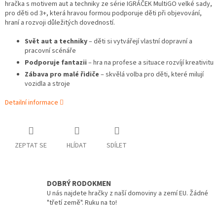
hračka s motivem aut a techniky ze série IGRÁČEK MultiGO velké sady,
pro děti od 3+, která hravou formou podporuje děti při objevování,
hraní a rozvoji důležitých dovedností.
Svět aut a techniky
– děti si vytvářejí vlastní dopravní a
pracovní scénáře
Podporuje fantazii
– hra na profese a situace rozvíjí kreativitu
Zábava pro malé řidiče
– skvělá volba pro děti, které milují
vozidla a stroje
Detailní informace
ZEPTAT SE
HLÍDAT
SDÍLET
DOBRÝ RODOKMEN
U nás najdete hračky z naší domoviny a zemí EU. Žádné
"třetí země". Ruku na to!