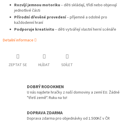
Rozvíjí jemnou motoriku
– děti skládají, třídí nebo objevují
jednotlivé části
Přírodní dřevěné provedení
– příjemné a odolné pro
každodenní hraní
Podporuje kreativitu
– děti vytvářejí vlastní herní scénáře
Detailní informace
ZEPTAT SE
HLÍDAT
SDÍLET
DOBRÝ RODOKMEN
U nás najdete hračky z naší domoviny a zemí EU. Žádné
"třetí země". Ruku na to!
DOPRAVA ZDARMA
Doprava zdarma pro objednávky od 1.500Kč v ČR