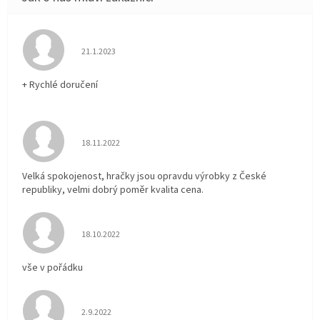
Hodnocení obchodu je 5 z 5 hvězdiček.
21.1.2023
+ Rychlé doručení
Hodnocení obchodu je 5 z 5 hvězdiček.
18.11.2022
Velká spokojenost, hračky jsou opravdu výrobky z České
republiky, velmi dobrý poměr kvalita cena.
Hodnocení obchodu je 5 z 5 hvězdiček.
18.10.2022
vše v pořádku
Hodnocení obchodu je 5 z 5 hvězdiček.
2.9.2022