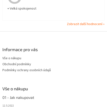
+ Velká spokojenost
Zobrazit další hodnocení
Z
á
p
a
Informace pro vás
t
Vše o nákupu
í
Obchodní podmínky
Podmínky ochrany osobních údajů
Vše o nákupu
01 - Jak nakupovat
12.5.2022