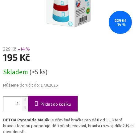
229 Kč
–14 %
229 Kč
–14 %
195 Kč
Měrná
Skladem
(>5 ks)
cena:
Můžeme doručit do:
17.8.2026
Přidat do košíku
DETOA Pyramida Maják
je dřevěná hračka pro děti od 1+, která
hravou formou podporuje děti při objevování, hraní a rozvoji důležitých
dovedností.