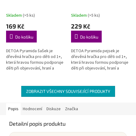
Skladem
(>5 ks)
Skladem
(>5 ks)
169 Kč
229 Kč
Do košíku
Do košíku
DETOA Pyramida šašek je
DETOA Pyramida pejsek je
dřevěná hračka pro děti od 1+,
dřevěná hračka pro děti od 1+,
která hravou formou podporuje
která hravou formou podporuje
děti při objevování, hraní a
děti při objevování, hraní a
rozvoji důležitých dovedností.
rozvoji důležitých dovedností.
Rozvíjí jemnou motoriku –...
Rozvíjí jemnou motoriku –...
ZOBRAZIT VŠECHNY SOUVISEJÍCÍ PRODUKTY
Popis
Hodnocení
Diskuze
Značka
Detailní popis produktu