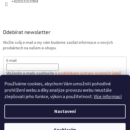
+420315315904
Odebírat newsletter
Vložte svůj e-mail a my vám budeme zasílat informace o nových
produktech na našem e-shopu.
E-mail
Vložením e-mailu souhlasíte s
podmínkami ochrany osobních údajů
Používáme cookies, abychom Vám umožnili pohodlné
PŘIHLÁSIT SE
prohlížení webu a díky analýze provozu webu neustále
zlepšovali jeho funkce, výkon a použitelnost.
Více informací
Nastavení
Vytvořil Shoptet