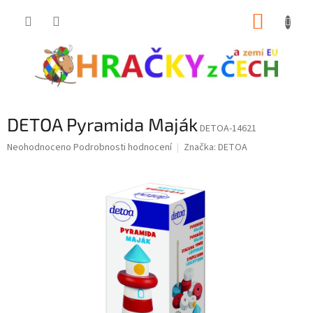
Přejít
NÁKUP
na
obsah
KOŠÍK
DETOA Pyramida Maják
DETOA-14621
Průměrné
Neohodnoceno
Podrobnosti hodnocení
Značka:
DETOA
hodnocení
produktu
je
0,0
z
5
hvězdiček.