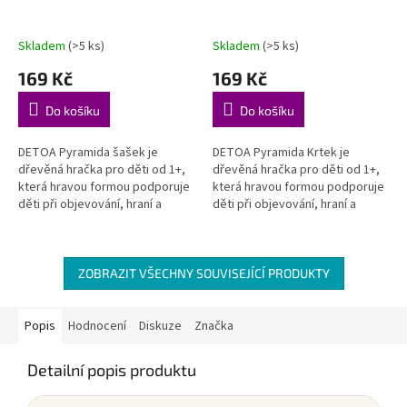
Skladem
(>5 ks)
Skladem
(>5 ks)
169 Kč
169 Kč
Do košíku
Do košíku
DETOA Pyramida šašek je
DETOA Pyramida Krtek je
dřevěná hračka pro děti od 1+,
dřevěná hračka pro děti od 1+,
která hravou formou podporuje
která hravou formou podporuje
děti při objevování, hraní a
děti při objevování, hraní a
rozvoji důležitých dovedností.
rozvoji důležitých dovedností.
Rozvíjí jemnou motoriku –...
Rozvíjí jemnou motoriku –...
ZOBRAZIT VŠECHNY SOUVISEJÍCÍ PRODUKTY
Popis
Hodnocení
Diskuze
Značka
Detailní popis produktu