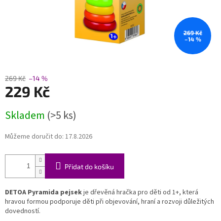
269 Kč
–14 %
269 Kč
–14 %
229 Kč
Měrná
Skladem
(>5 ks)
cena:
Můžeme doručit do:
17.8.2026
Přidat do košíku
DETOA Pyramida pejsek
je dřevěná hračka pro děti od 1+, která
hravou formou podporuje děti při objevování, hraní a rozvoji důležitých
dovedností.