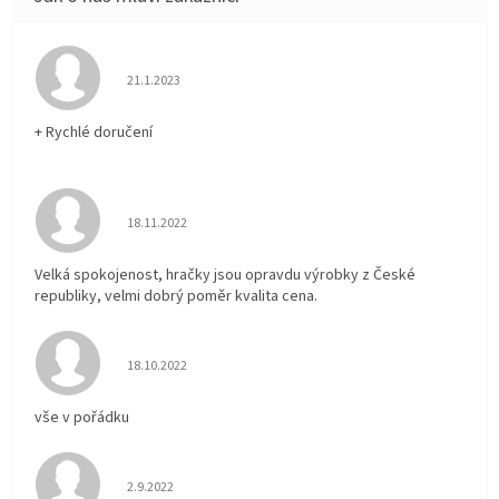
Hodnocení obchodu je 5 z 5 hvězdiček.
21.1.2023
+ Rychlé doručení
Hodnocení obchodu je 5 z 5 hvězdiček.
18.11.2022
Velká spokojenost, hračky jsou opravdu výrobky z České
republiky, velmi dobrý poměr kvalita cena.
Hodnocení obchodu je 5 z 5 hvězdiček.
18.10.2022
vše v pořádku
Hodnocení obchodu je 5 z 5 hvězdiček.
2.9.2022