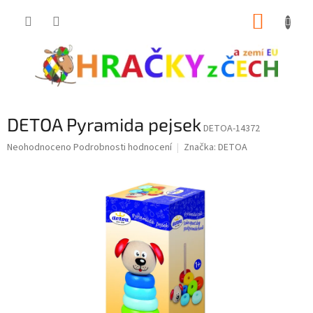
Přejít
NÁKUP
na
obsah
KOŠÍK
DETOA Pyramida pejsek
DETOA-14372
Průměrné
Neohodnoceno
Podrobnosti hodnocení
Značka:
DETOA
hodnocení
produktu
je
0,0
z
5
hvězdiček.