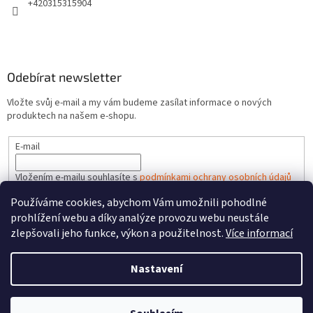
+420315315904
Odebírat newsletter
Vložte svůj e-mail a my vám budeme zasílat informace o nových
produktech na našem e-shopu.
E-mail
Vložením e-mailu souhlasíte s
podmínkami ochrany osobních údajů
Používáme cookies, abychom Vám umožnili pohodlné
PŘIHLÁSIT SE
prohlížení webu a díky analýze provozu webu neustále
zlepšovali jeho funkce, výkon a použitelnost.
Více informací
Nastavení
Vytvořil Shoptet