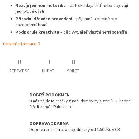
Rozvíjí jemnou motoriku
– děti skládají, třídí nebo objevují
jednotlivé části
Přírodní dřevěné provedení
– příjemné a odolné pro
každodenní hraní
Podporuje kreativitu
– děti vytvářejí vlastní herní scénáře
Detailní informace
ZEPTAT SE
HLÍDAT
SDÍLET
DOBRÝ RODOKMEN
U nás najdete hračky z naší domoviny a zemí EU. Žádné
"třetí země". Ruku na to!
DOPRAVA ZDARMA
Doprava zdarma pro objednávky od 1.500Kč v ČR