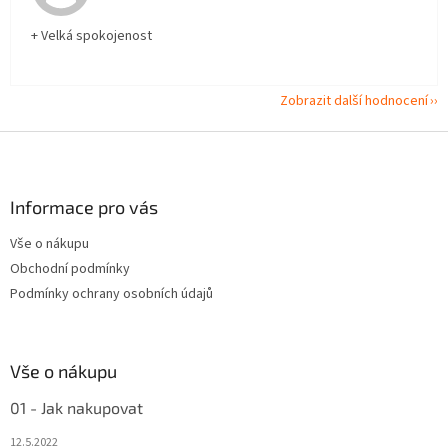
+ Velká spokojenost
Zobrazit další hodnocení
Z
á
p
a
Informace pro vás
t
Vše o nákupu
í
Obchodní podmínky
Podmínky ochrany osobních údajů
Vše o nákupu
01 - Jak nakupovat
12.5.2022