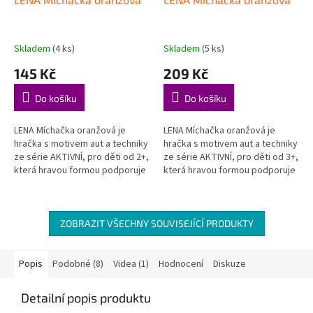
Skladem
(4 ks)
Skladem
(5 ks)
145 Kč
209 Kč
Do košíku
Do košíku
LENA Míchačka oranžová je
LENA Míchačka oranžová je
hračka s motivem aut a techniky
hračka s motivem aut a techniky
ze série AKTIVNÍ, pro děti od 2+,
ze série AKTIVNÍ, pro děti od 3+,
která hravou formou podporuje
která hravou formou podporuje
děti při objevování, hraní a
děti při objevování, hraní a
rozvoji důležitých...
rozvoji důležitých...
ZOBRAZIT VŠECHNY SOUVISEJÍCÍ PRODUKTY
Popis
Podobné (8)
Videa (1)
Hodnocení
Diskuze
Detailní popis produktu