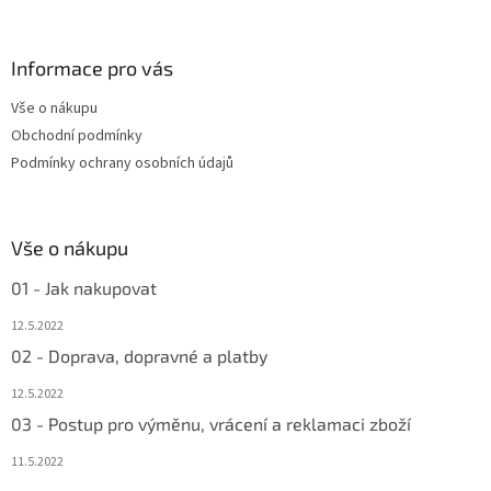
á
p
a
Informace pro vás
t
Vše o nákupu
í
Obchodní podmínky
Podmínky ochrany osobních údajů
Vše o nákupu
01 - Jak nakupovat
12.5.2022
02 - Doprava, dopravné a platby
12.5.2022
03 - Postup pro výměnu, vrácení a reklamaci zboží
11.5.2022