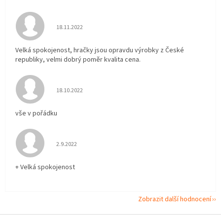
Hodnocení obchodu je 5 z 5 hvězdiček.
18.11.2022
Velká spokojenost, hračky jsou opravdu výrobky z České
republiky, velmi dobrý poměr kvalita cena.
Hodnocení obchodu je 5 z 5 hvězdiček.
18.10.2022
vše v pořádku
Hodnocení obchodu je 5 z 5 hvězdiček.
2.9.2022
+ Velká spokojenost
Zobrazit další hodnocení
Z