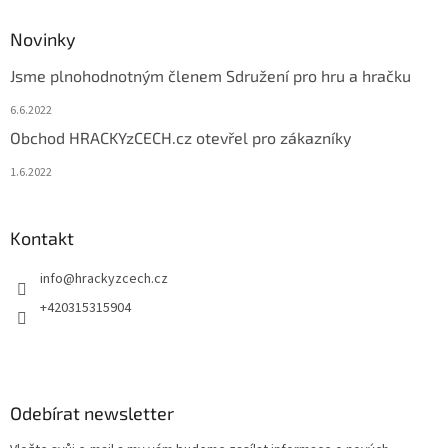
Novinky
Jsme plnohodnotným členem Sdružení pro hru a hračku
6.6.2022
Obchod HRACKYzCECH.cz otevřel pro zákazníky
1.6.2022
Kontakt
info
@
hrackyzcech.cz
+420315315904
Odebírat newsletter