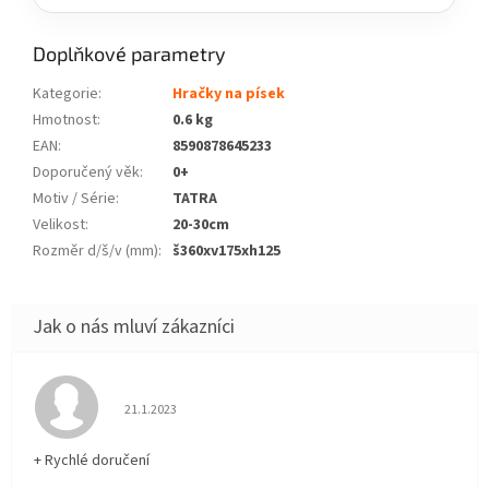
Doplňkové parametry
Kategorie
:
Hračky na písek
Hmotnost
:
0.6 kg
EAN
:
8590878645233
Doporučený věk
:
0+
Motiv / Série
:
TATRA
Velikost
:
20-30cm
Rozměr d/š/v (mm)
:
š360xv175xh125
Hodnocení obchodu je 5 z 5 hvězdiček.
21.1.2023
+ Rychlé doručení