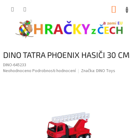
Přejít
NÁKUP
na
obsah
KOŠÍK
DINO TATRA PHOENIX HASIČI 30 CM
DINO-645233
Průměrné
Neohodnoceno
Podrobnosti hodnocení
Značka:
DINO Toys
hodnocení
produktu
je
0,0
z
5
hvězdiček.