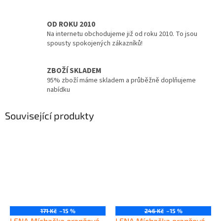
OD ROKU 2010
Na internetu obchodujeme již od roku 2010. To jsou
spousty spokojených zákazníků!
ZBOŽÍ SKLADEM
95% zboží máme skladem a průběžně doplňujeme
nabídku
Související produkty
171 Kč
–15 %
246 Kč
–15 %
LENA Míchačka oranžová
LENA Míchačka oranžová