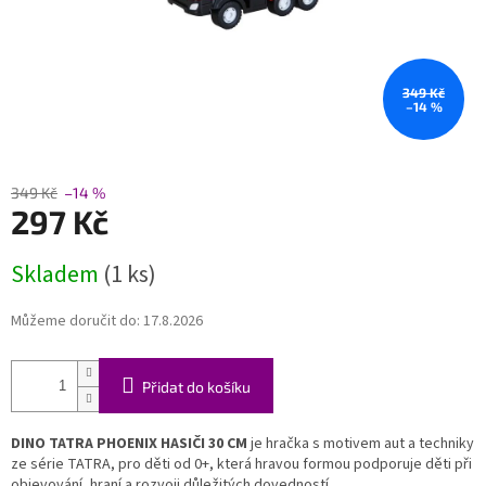
349 Kč
–14 %
349 Kč
–14 %
297 Kč
Měrná
Skladem
(1 ks)
cena:
Můžeme doručit do:
17.8.2026
Přidat do košíku
DINO TATRA PHOENIX HASIČI 30 CM
je hračka s motivem aut a techniky
ze série TATRA, pro děti od 0+, která hravou formou podporuje děti při
objevování, hraní a rozvoji důležitých dovedností.