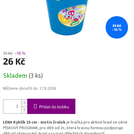
31 Kč
–16 %
31 Kč
–16 %
26 Kč
Měrná
Skladem
(3 ks)
cena:
Můžeme doručit do:
17.8.2026
Přidat do košíku
LENA Kyblík 15 cm - motiv žralok
je hračka pro aktivní hraní ze série
PÍSKOVÝ PROGRAM, pro děti od 2+, která hravou formou podporuje
děti při objevování, hraní a rozvoji důležitých dovedností.