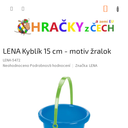
Přejít
NÁKUP
na
obsah
KOŠÍK
LENA Kyblík 15 cm - motiv žralok
LENA-5472
Průměrné
Neohodnoceno
Podrobnosti hodnocení
Značka:
LENA
hodnocení
produktu
je
0,0
z
5
hvězdiček.