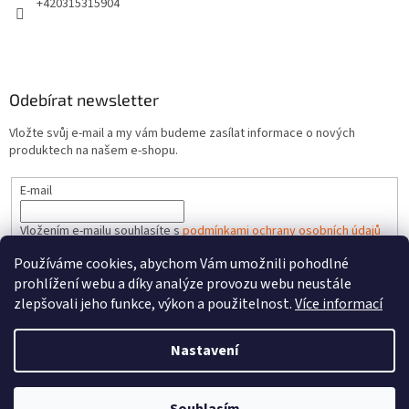
+420315315904
Odebírat newsletter
Vložte svůj e-mail a my vám budeme zasílat informace o nových
produktech na našem e-shopu.
E-mail
Vložením e-mailu souhlasíte s
podmínkami ochrany osobních údajů
Používáme cookies, abychom Vám umožnili pohodlné
PŘIHLÁSIT SE
prohlížení webu a díky analýze provozu webu neustále
zlepšovali jeho funkce, výkon a použitelnost.
Více informací
Nastavení
Vytvořil Shoptet