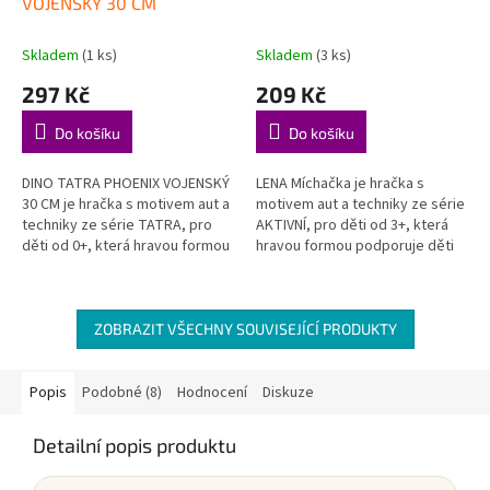
VOJENSKÝ 30 CM
Skladem
(1 ks)
Skladem
(3 ks)
297 Kč
209 Kč
Do košíku
Do košíku
DINO TATRA PHOENIX VOJENSKÝ
LENA Míchačka je hračka s
30 CM je hračka s motivem aut a
motivem aut a techniky ze série
techniky ze série TATRA, pro
AKTIVNÍ, pro děti od 3+, která
děti od 0+, která hravou formou
hravou formou podporuje děti
podporuje děti při objevování,
při objevování, hraní a rozvoji
hraní a rozvoji...
důležitých dovedností....
ZOBRAZIT VŠECHNY SOUVISEJÍCÍ PRODUKTY
Popis
Podobné (8)
Hodnocení
Diskuze
Detailní popis produktu