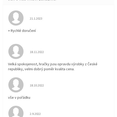
Hodnocení obchodu je 5 z 5 hvězdiček.
21.1.2023
+ Rychlé doručení
Hodnocení obchodu je 5 z 5 hvězdiček.
18.11.2022
Velká spokojenost, hračky jsou opravdu výrobky z České
republiky, velmi dobrý poměr kvalita cena.
Hodnocení obchodu je 5 z 5 hvězdiček.
18.10.2022
vše v pořádku
Hodnocení obchodu je 5 z 5 hvězdiček.
2.9.2022