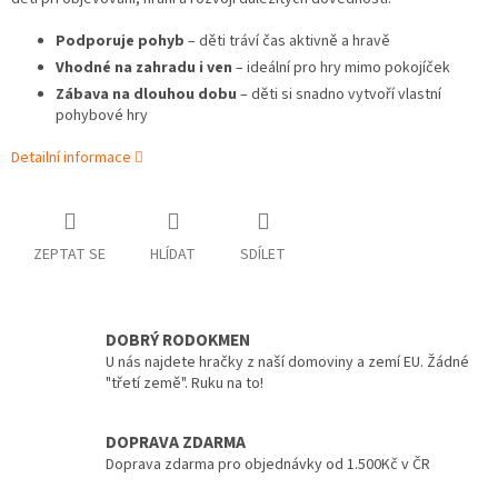
Podporuje pohyb
– děti tráví čas aktivně a hravě
Vhodné na zahradu i ven
– ideální pro hry mimo pokojíček
Zábava na dlouhou dobu
– děti si snadno vytvoří vlastní
pohybové hry
Detailní informace
ZEPTAT SE
HLÍDAT
SDÍLET
DOBRÝ RODOKMEN
U nás najdete hračky z naší domoviny a zemí EU. Žádné
"třetí země". Ruku na to!
DOPRAVA ZDARMA
Doprava zdarma pro objednávky od 1.500Kč v ČR