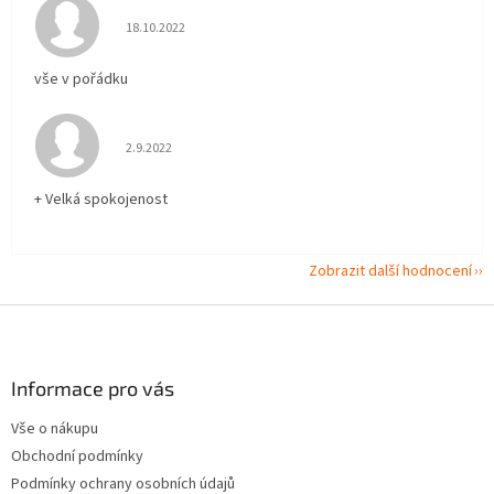
Hodnocení obchodu je 5 z 5 hvězdiček.
18.10.2022
vše v pořádku
Hodnocení obchodu je 5 z 5 hvězdiček.
2.9.2022
+ Velká spokojenost
Zobrazit další hodnocení
Z
á
p
a
Informace pro vás
t
Vše o nákupu
í
Obchodní podmínky
Podmínky ochrany osobních údajů