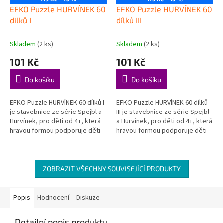
EFKO Puzzle HURVÍNEK 60
EFKO Puzzle HURVÍNEK 60
dílků I
dílků III
Skladem
(2 ks)
Skladem
(2 ks)
101 Kč
101 Kč
Do košíku
Do košíku
EFKO Puzzle HURVÍNEK 60 dílků I
EFKO Puzzle HURVÍNEK 60 dílků
je stavebnice ze série Spejbl a
III je stavebnice ze série Spejbl
Hurvínek, pro děti od 4+, která
a Hurvínek, pro děti od 4+, která
hravou formou podporuje děti
hravou formou podporuje děti
při objevování, hraní a rozvoji
při objevování, hraní a rozvoji
důležitých...
důležitých...
ZOBRAZIT VŠECHNY SOUVISEJÍCÍ PRODUKTY
Popis
Hodnocení
Diskuze
Detailní popis produktu