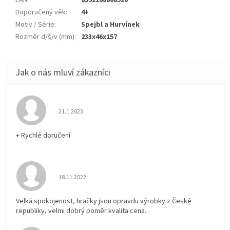
Doporučený věk
:
4+
Motiv / Série
:
Spejbl a Hurvínek
Rozměr d/š/v (mm)
:
233x46x157
Hodnocení obchodu je 5 z 5 hvězdiček.
21.1.2023
+ Rychlé doručení
Hodnocení obchodu je 5 z 5 hvězdiček.
18.11.2022
Velká spokojenost, hračky jsou opravdu výrobky z České
republiky, velmi dobrý poměr kvalita cena.