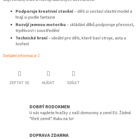
Podporuje kreativní stavění
– děti si sestaví vlastní model a
hrají si podle fantazie
Rozvíjí jemnou motoriku
– skládání dílků podporuje přesnost,
trpělivost i soustředění
Technické hraní
– ideální pro děti, které baví stroje, auta a
tvoření
Detailní informace
ZEPTAT SE
HLÍDAT
SDÍLET
DOBRÝ RODOKMEN
U nás najdete hračky z naší domoviny a zemí EU. Žádné
"třetí země". Ruku na to!
DOPRAVA ZDARMA