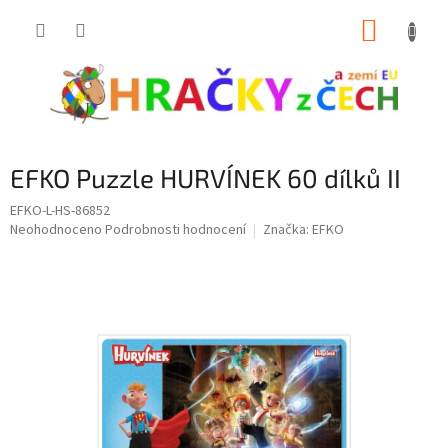
Přejít
NÁKUP
na
obsah
KOŠÍK
EFKO Puzzle HURVÍNEK 60 dílků II
EFKO-L-HS-86852
Průměrné
Neohodnoceno
Podrobnosti hodnocení
Značka:
EFKO
hodnocení
produktu
je
0,0
z
5
hvězdiček.