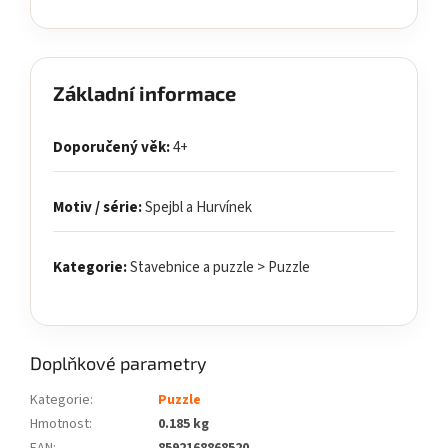
Základní informace
Doporučený věk:
4+
Motiv / série:
Spejbl a Hurvínek
Kategorie:
Stavebnice a puzzle > Puzzle
Doplňkové parametry
Kategorie
:
Puzzle
Hmotnost
:
0.185 kg
EAN
:
8592168868520