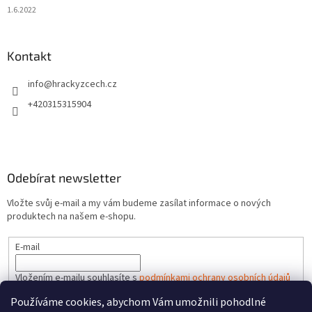
1.6.2022
Kontakt
info
@
hrackyzcech.cz
+420315315904
Odebírat newsletter
Vložte svůj e-mail a my vám budeme zasílat informace o nových
produktech na našem e-shopu.
E-mail
Vložením e-mailu souhlasíte s
podmínkami ochrany osobních údajů
Používáme cookies, abychom Vám umožnili pohodlné
PŘIHLÁSIT SE