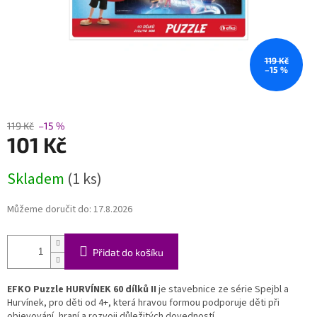
119 Kč
–15 %
119 Kč
–15 %
101 Kč
Měrná
Skladem
(1 ks)
cena:
Můžeme doručit do:
17.8.2026
Přidat do košíku
EFKO Puzzle HURVÍNEK 60 dílků II
je stavebnice ze série Spejbl a
Hurvínek, pro děti od 4+, která hravou formou podporuje děti při
objevování, hraní a rozvoji důležitých dovedností.