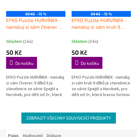
59 Kč
–15 %
59 Kč
–15 %
EFKO Puzzle HURVÍNEK -
EFKO Puzzle HURVÍNEK -
namaluj si sám čtverec 9
namaluj si sám kruh 9
dílků II
dílků
Skladem
(2 ks)
Skladem
(2 ks)
50 Kč
50 Kč
Do košíku
Do košíku
EFKO Puzzle HURVÍNEK - namaluj
EFKO Puzzle HURVÍNEK - namaluj
si sám čtverec 9 dílků II je
si sám kruh 9 dílků je stavebnice
stavebnice ze série Spejbl a
ze série Spejbl a Hurvínek, pro
Hurvínek, pro děti od 3+, která
děti od 3+, která hravou formou
hravou formou podporuje děti
podporuje děti při objevování,
při objevování, hraní a...
hraní a rozvoji...
ZOBRAZIT VŠECHNY SOUVISEJÍCÍ PRODUKTY
Popis
Hodnocení
Diskuze