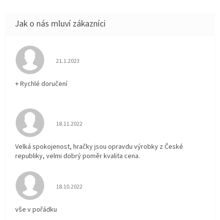
Hodnocení obchodu je 5 z 5 hvězdiček.
21.1.2023
+ Rychlé doručení
Hodnocení obchodu je 5 z 5 hvězdiček.
18.11.2022
Velká spokojenost, hračky jsou opravdu výrobky z České
republiky, velmi dobrý poměr kvalita cena.
Hodnocení obchodu je 5 z 5 hvězdiček.
18.10.2022
vše v pořádku