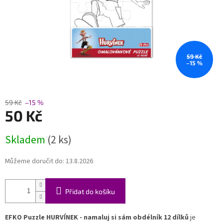
59 Kč
–15 %
59 Kč
–15 %
50 Kč
Měrná
Skladem
(2 ks)
cena:
Můžeme doručit do:
13.8.2026
Přidat do košíku
EFKO Puzzle HURVÍNEK - namaluj si sám obdélník 12 dílků
je