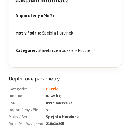
Doporučený věk:
3+
Motiv / série:
Spejbl a Hurvínek
Kategorie:
Stavebnice a puzzle > Puzzle
Doplňkové parametry
Kategorie
:
Puzzle
Hmotnost
:
0.145 kg
EAN
:
8592168868025
Doporučený věk
:
3+
Motiv / Série
:
Spejbl a Hurvínek
Rozměr d/š/v (mm)
:
210x3x295