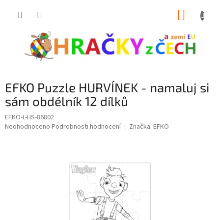
Přejít
NÁKUP
na
obsah
KOŠÍK
EFKO Puzzle HURVÍNEK - namaluj si
sám obdélník 12 dílků
EFKO-L-HS-86802
Průměrné
Neohodnoceno
Podrobnosti hodnocení
Značka:
EFKO
hodnocení
produktu
je
0,0
z
5
hvězdiček.