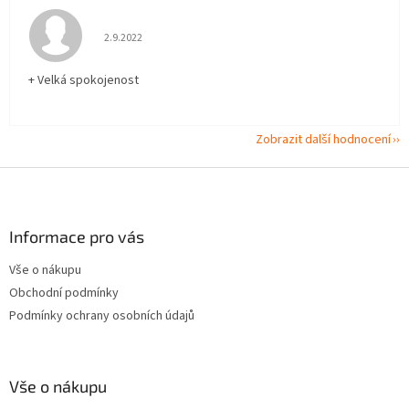
Hodnocení obchodu je 5 z 5 hvězdiček.
2.9.2022
+ Velká spokojenost
Zobrazit další hodnocení
Z
á
p
a
Informace pro vás
t
Vše o nákupu
í
Obchodní podmínky
Podmínky ochrany osobních údajů
Vše o nákupu