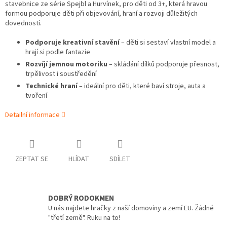
stavebnice ze série Spejbl a Hurvínek, pro děti od 3+, která hravou
formou podporuje děti při objevování, hraní a rozvoji důležitých
dovedností.
Podporuje kreativní stavění
– děti si sestaví vlastní model a
hrají si podle fantazie
Rozvíjí jemnou motoriku
– skládání dílků podporuje přesnost,
trpělivost i soustředění
Technické hraní
– ideální pro děti, které baví stroje, auta a
tvoření
Detailní informace
ZEPTAT SE
HLÍDAT
SDÍLET
DOBRÝ RODOKMEN
U nás najdete hračky z naší domoviny a zemí EU. Žádné
"třetí země". Ruku na to!