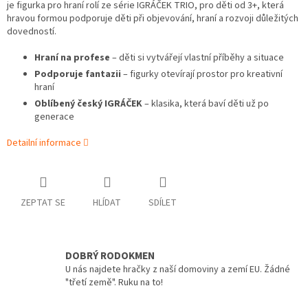
je figurka pro hraní rolí ze série IGRÁČEK TRIO, pro děti od 3+, která
hravou formou podporuje děti při objevování, hraní a rozvoji důležitých
dovedností.
Hraní na profese
– děti si vytvářejí vlastní příběhy a situace
Podporuje fantazii
– figurky otevírají prostor pro kreativní
hraní
Oblíbený český IGRÁČEK
– klasika, která baví děti už po
generace
Detailní informace
ZEPTAT SE
HLÍDAT
SDÍLET
DOBRÝ RODOKMEN
U nás najdete hračky z naší domoviny a zemí EU. Žádné
"třetí země". Ruku na to!