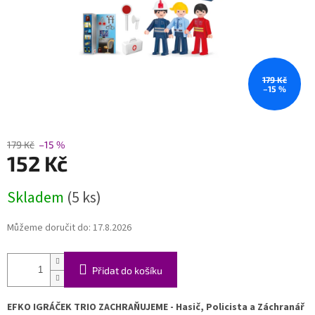
179 Kč
–15 %
179 Kč
–15 %
152 Kč
Měrná
Skladem
(5 ks)
cena:
Můžeme doručit do:
17.8.2026
Přidat do košíku
EFKO IGRÁČEK TRIO ZACHRAŇUJEME - Hasič, Policista a Záchranář