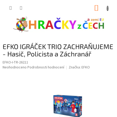
Přejít
NÁKUP
na
obsah
KOŠÍK
EFKO IGRÁČEK TRIO ZACHRAŇUJEME
- Hasič, Policista a Záchranář
EFKO-I-TR-26211
Průměrné
Neohodnoceno
Podrobnosti hodnocení
Značka:
EFKO
hodnocení
produktu
je
0,0
z
5
hvězdiček.