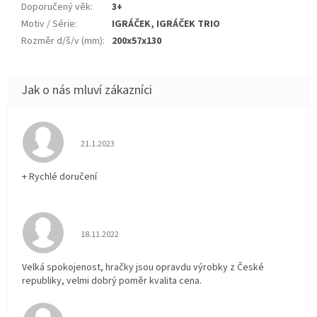
Doporučený věk
:
3+
Motiv / Série
:
IGRÁČEK, IGRÁČEK TRIO
Rozměr d/š/v (mm)
:
200x57x130
Hodnocení obchodu je 5 z 5 hvězdiček.
21.1.2023
+ Rychlé doručení
Hodnocení obchodu je 5 z 5 hvězdiček.
18.11.2022
Velká spokojenost, hračky jsou opravdu výrobky z České
republiky, velmi dobrý poměr kvalita cena.