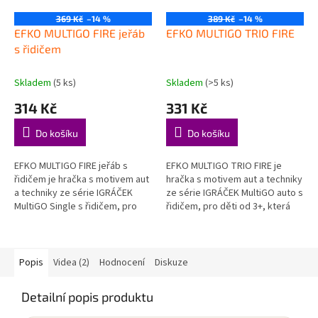
369 Kč
–14 %
389 Kč
–14 %
EFKO MULTIGO FIRE jeřáb
EFKO MULTIGO TRIO FIRE
s řidičem
Skladem
(5 ks)
Skladem
(>5 ks)
314 Kč
331 Kč
Do košíku
Do košíku
EFKO MULTIGO FIRE jeřáb s
EFKO MULTIGO TRIO FIRE je
řidičem je hračka s motivem aut
hračka s motivem aut a techniky
a techniky ze série IGRÁČEK
ze série IGRÁČEK MultiGO auto s
MultiGO Single s řidičem, pro
řidičem, pro děti od 3+, která
děti od 3+, která hravou formou
hravou formou podporuje děti
podporuje děti při...
při objevování, hraní a...
Popis
Videa (2)
Hodnocení
Diskuze
Detailní popis produktu