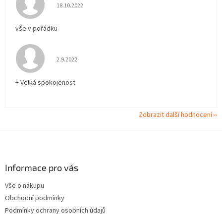
Hodnocení obchodu je 5 z 5 hvězdiček.
18.10.2022
vše v pořádku
Hodnocení obchodu je 5 z 5 hvězdiček.
2.9.2022
+ Velká spokojenost
Zobrazit další hodnocení
Z
á
p
a
Informace pro vás
t
Vše o nákupu
í
Obchodní podmínky
Podmínky ochrany osobních údajů