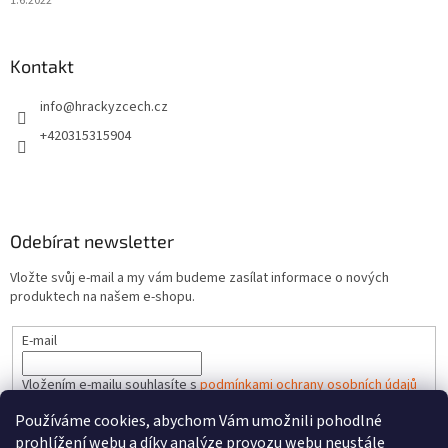
1.6.2022
Kontakt
info
@
hrackyzcech.cz
+420315315904
Odebírat newsletter
Vložte svůj e-mail a my vám budeme zasílat informace o nových
produktech na našem e-shopu.
E-mail
Vložením e-mailu souhlasíte s
podmínkami ochrany osobních údajů
Používáme cookies, abychom Vám umožnili pohodlné
PŘIHLÁSIT SE
prohlížení webu a díky analýze provozu webu neustále