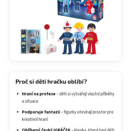
Proč si děti hračku oblíbí?
Hraní na profese
– děti si vytvářejí vlastní příběhy
a situace
Podporuje fantazii
– figurky otevírají prostor pro
kreativní hraní
Oblíbený český IGRÁČEK
– klasika, která baví děti