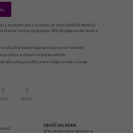
íku
čka s motivem aut a techniky ze série IGRÁČEK MultiGO
erá hravou formou podporuje děti při objevování, hraní a
 si vytvářejí vlastní dopravní a pracovní scénáře
na profese a situace rozvíjí kreativitu
skvělá volba pro děti, které milují vozidla a stroje
LÍDAT
SDÍLET
ZBOŽÍ SKLADEM
me již
95% zboží máme skladem a