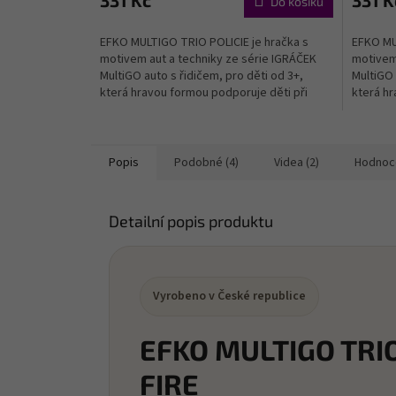
331 Kč
331 K
Do košíku
EFKO MULTIGO TRIO POLICIE je hračka s
EFKO MU
motivem aut a techniky ze série IGRÁČEK
motivem 
MultiGO auto s řidičem, pro děti od 3+,
MultiGO 
která hravou formou podporuje děti při
která hr
objevování, hraní a...
objevován
Popis
Podobné (4)
Videa (2)
Hodnoc
Detailní popis produktu
Vyrobeno v České republice
EFKO MULTIGO TRI
FIRE