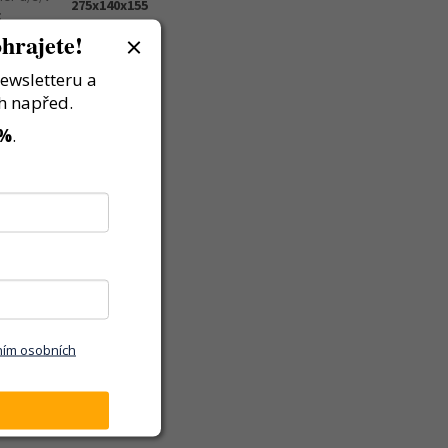
275x140x155
:
hrajete!
newsletteru a
h napřed.
 %
.
ním osobních