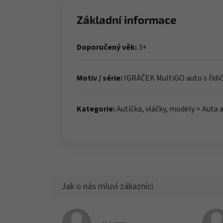
Základní informace
Doporučený věk:
3+
Motiv / série:
IGRÁČEK MultiGO auto s řidi
Kategorie:
Autíčka, vláčky, modely > Auta a
Hodnocení obchodu je 5 z 5 hvězdiček.