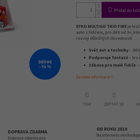
Přidat do koš
EFKO MULTIGO TRIO FIRE
je hra
auto s řidičem, pro děti od 3+, kt
rozvoji důležitých dovedností.
Svět aut a techniky
– děti
Podporuje fantazii
– hra 
389 Kč
Zábava pro malé řidiče
– 
–14 %
Detailní informace
TISK
ZEPTAT SE
H
OD ROKU 2010
DOPRAVA ZDARMA
Na internetu obchoduje
Doprava zdarma pro