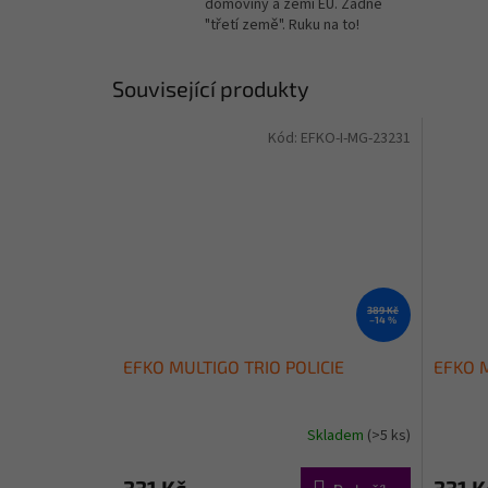
domoviny a zemí EU. Žádné
"třetí země". Ruku na to!
Související produkty
Kód:
EFKO-I-MG-23231
389 Kč
–14 %
EFKO MULTIGO TRIO POLICIE
EFKO 
Skladem
(>5 ks)