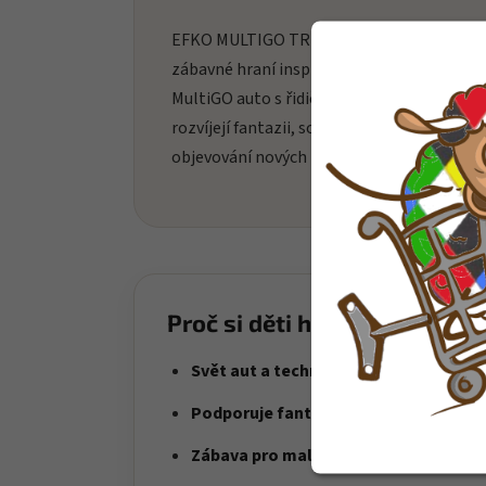
EFKO MULTIGO TRIO FIRE přináší dětem
zábavné hraní inspirované sérií IGRÁČEK
MultiGO auto s řidičem. Děti si při hraní
rozvíjejí fantazii, soustředění a radost z
objevování nových možností hry.
Proč si děti hračku oblíbí?
Svět aut a techniky
– děti si vytvářejí 
Podporuje fantazii
– hra na profese a si
Zábava pro malé řidiče
– skvělá volba p