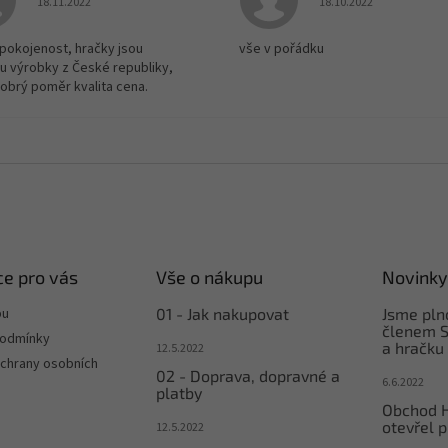
18.11.2022
18.10.2022
spokojenost, hračky jsou
vše v pořádku
u výrobky z České republiky,
dobrý poměr kvalita cena.
e pro vás
Vše o nákupu
Novinky
pu
01 - Jak nakupovat
Jsme pl
členem S
podmínky
a hračku
12.5.2022
chrany osobních
02 - Doprava, dopravné a
6.6.2022
platby
Obchod 
otevřel p
12.5.2022