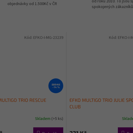
od roku 2010. To jsou 
objednávky od 1.500Kč v ČR
spokojených zákazníků
Kód:
EFKO-I-MG-23239
Kód:
EFKO-I-
389 Kč
–14 %
MULTIGO TRIO RESCUE
EFKO MULTIGO TRIO JULIE SP
CLUB
Skladem
(>5 ks)
Skla