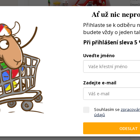
(mm)
Ať už nic nepro
Přihlaste se k odběru 
budete vždy o jeden ta
Při přihlášení sleva 5
Uveďte jméno
Zadejte e-mail
vlastní dopravní a pracovní scénáře
Souhlasím se
zpracová
údajů
tuace rozvíjí kreativitu
ODESLAT
ro děti, které milují vozidla a stroje