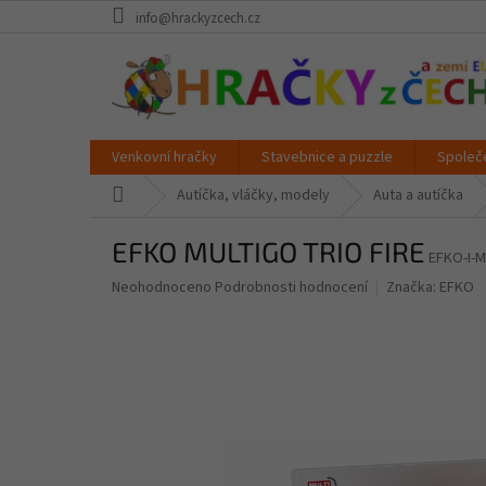
Přejít
info@hrackyzcech.cz
na
obsah
Venkovní hračky
Stavebnice a puzzle
Společ
Domů
Autíčka, vláčky, modely
Auta a autíčka
EFKO MULTIGO TRIO FIRE
EFKO-I-
Průměrné
Neohodnoceno
Podrobnosti hodnocení
Značka:
EFKO
hodnocení
produktu
je
0,0
z
5
hvězdiček.