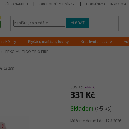
VŠE O NÁKUPU
OBCHODNÍ PODMÍNKY
PODMÍNKY OCHRANY OSOB
HLEDAT
enské hry
Plyšáci, maňásci, loutky
Kreativní a naučné
Au
EFKO MULTIGO TRIO FIRE
MG-23238
389 Kč
–14 %
331 Kč
Měrná
Skladem
(>5 ks)
cena:
Můžeme doručit do:
17.8.2026