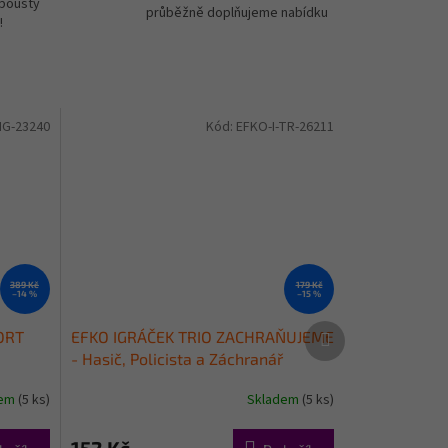
spousty
průběžně doplňujeme nabídku
!
MG-23240
Kód:
EFKO-I-TR-26211
389 Kč
179 Kč
–14 %
–15 %
Další
ORT
EFKO IGRÁČEK TRIO ZACHRAŇUJEME
produkt
- Hasič, Policista a Záchranář
dem
(5 ks)
Skladem
(5 ks)