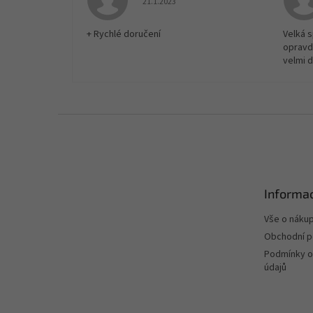
21.1.2023
+ Rychlé doručení
Velká 
opravd
velmi 
Z
á
p
a
t
Informac
í
Vše o náku
Obchodní 
Podmínky o
údajů