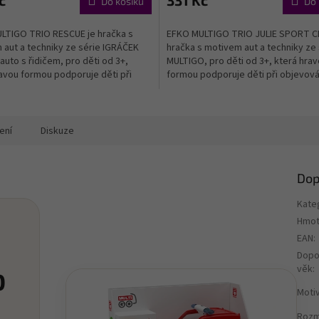
č
331 Kč
Do košíku
Do 
LTIGO TRIO RESCUE je hračka s
EFKO MULTIGO TRIO JULIE SPORT C
aut a techniky ze série IGRÁČEK
hračka s motivem aut a techniky ze 
auto s řidičem, pro děti od 3+,
MULTIGO, pro děti od 3+, která hra
avou formou podporuje děti při
formou podporuje děti při objevován
í, hraní a...
a rozvoji...
ení
Diskuze
Dop
Kate
Hmot
EAN
:
Dopo
věk
:
O
Motiv
Rozm