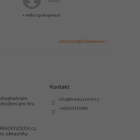
2.9.2022
+ Velká spokojenost
Zobrazit další hodnocení
Kontakt
nohodnotným
info
@
hrackyzcech.cz
družení pro hru
+420315315904
HRACKYzCECH.cz
ro zákazníky