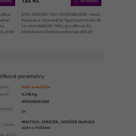
152 Kč
košíku
Do košíku
LUB je
EFKO IGRÁČEK TRIO ZACHRAŇUJEME - Hasič,
série
Policista a Záchranář je figurka pro hraní rolí
vou
ze série IGRÁČEK TRIO, pro děti od 3+,
í, hraní
která hravou formou podporuje děti při
objevování,...
lňkové parametry
gorie
:
Auta a autíčka
nost
:
0.345 kg
8592168232383
ručený
3+
MULTIGO, IGRÁČEK, IGRÁČEK MultiGO
 / Série
:
auto s řidičem
ěr d/š/v