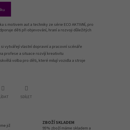
íku
ka s motivem aut a techniky ze série ECO AKTIVNÍ, pro
poruje děti při objevování, hraní a rozvoji důležitých
 si vytvářejí vlastní dopravní a pracovní scénáře
na profese a situace rozvíjí kreativitu
skvělá volba pro děti, které milují vozidla a stroje
LÍDAT
SDÍLET
ZBOŽÍ SKLADEM
me již
95% zboží máme skladem a