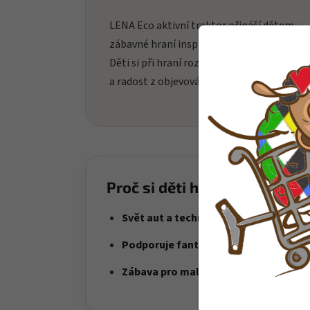
LENA Eco aktivní traktor přináší dětem
zábavné hraní inspirované sérií ECO AKTIV
Děti si při hraní rozvíjejí fantazii, soustřed
a radost z objevování nových možností hry
Proč si děti hračku oblíbí?
Svět aut a techniky
– děti si vytvářejí 
Podporuje fantazii
– hra na profese a si
Zábava pro malé řidiče
– skvělá volba p