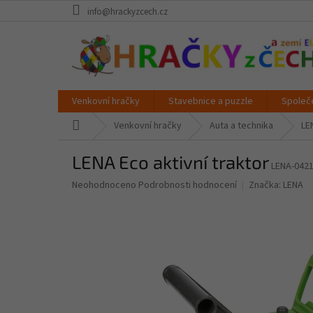
Přejít
info@hrackyzcech.cz
na
obsah
Venkovní hračky
Stavebnice a puzzle
Společ
Domů
Venkovní hračky
Auta a technika
LE
LENA Eco aktivní traktor
LENA-042
Průměrné
Neohodnoceno
Podrobnosti hodnocení
Značka:
LENA
hodnocení
produktu
je
0,0
z
5
hvězdiček.