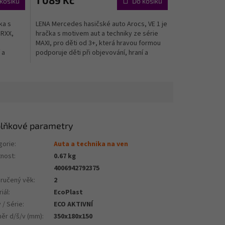
1 089 Kč
košíku
Do košíku
ka s
LENA Mercedes hasičské auto Arocs, VE 1 je
ORXX,
hračka s motivem aut a techniky ze série
MAXI, pro děti od 3+, která hravou formou
 a
podporuje děti při objevování, hraní a
rozvoji...
lňkové parametry
gorie
:
Auta a technika na ven
nost
:
0.67 kg
4006942792375
ručený věk
:
2
iál
:
EcoPlast
 / Série
:
ECO AKTIVNÍ
ěr d/š/v (mm)
:
350x180x150