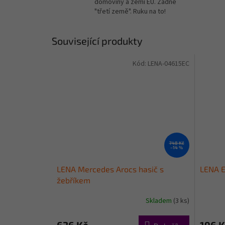
domoviny a zemí EU. Žádné
"třetí země". Ruku na to!
Související produkty
Kód:
LENA-04615EC
748 Kč
–14 %
LENA Mercedes Arocs hasič s
LENA E
žebříkem
Skladem
(3 ks)