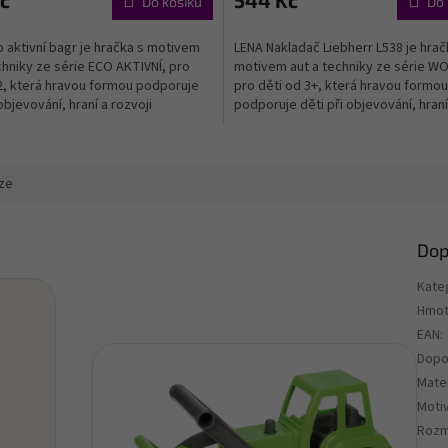
č
544 Kč
Do košíku
Do 
 aktivní bagr je hračka s motivem
LENA Nakladač Liebherr L538 je hrač
chniky ze série ECO AKTIVNÍ, pro
motivem aut a techniky ze série W
2, která hravou formou podporuje
pro děti od 3+, která hravou formou
objevování, hraní a rozvoji
podporuje děti při objevování, hraní
h...
rozvoji důležitých...
ze
Dop
Kate
Hmot
EAN
:
Dopo
Mater
Motiv
Rozm