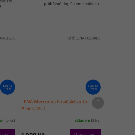
spousty
průběžně doplňujeme nabídku
!
-04612EC
Kód:
LENA-02158EC
640 Kč
1 281 Kč
–15 %
–14 %
Další
LENA Mercedes hasičské auto
produkt
Arocs, VE 1
dem
(5 ks)
Skladem
(2 ks)