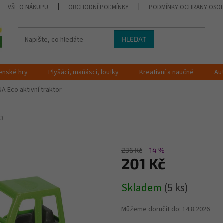
VŠE O NÁKUPU
OBCHODNÍ PODMÍNKY
PODMÍNKY OCHRANY OSOB
HLEDAT
enské hry
Plyšáci, maňásci, loutky
Kreativní a naučné
Au
NA Eco aktivní traktor
13
236 Kč
–14 %
201 Kč
Měrná
Skladem
(5 ks)
cena:
Můžeme doručit do:
14.8.2026