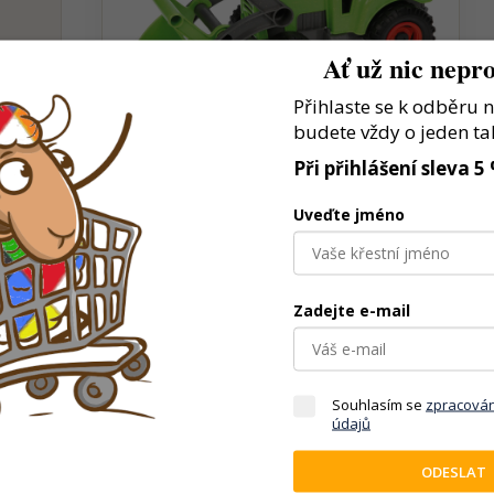
Ať už nic nepro
NÍ.
ění
Přihlaste se k odběru 
.
budete vždy o jeden ta
Při přihlášení sleva 5
Uveďte jméno
Zadejte e-mail
vlastní dopravní a pracovní scénáře
tuace rozvíjí kreativitu
Souhlasím se
zpracová
údajů
ro děti, které milují vozidla a stroje
ODESLAT