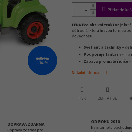
Přidat do koš
LENA Eco aktivní traktor
je hrač
děti od 2, která hravou formou pod
dovedností.
Svět aut a techniky
– děti
Podporuje fantazii
– hra 
236 Kč
Zábava pro malé řidiče
– 
–14 %
Detailní informace
TISK
ZEPTAT SE
H
OD ROKU 2010
DOPRAVA ZDARMA
Na internetu obchoduje
Doprava zdarma pro