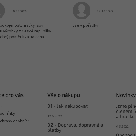
Hodnocení obchodu je 5 z 5 hvězdiček.
Hodnocení obchodu je
18.11.2022
18.10.2022
spokojenost, hračky jsou
vše v pořádku
u výrobky z České republiky,
dobrý poměr kvalita cena.
e pro vás
Vše o nákupu
Novinky
pu
01 - Jak nakupovat
Jsme pl
členem S
podmínky
a hračku
12.5.2022
chrany osobních
02 - Doprava, dopravné a
6.6.2022
platby
Obchod 