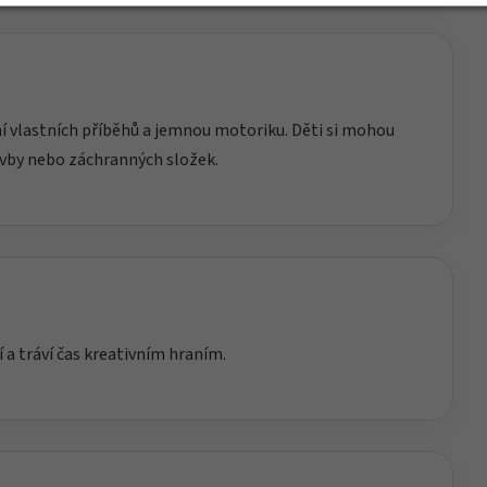
ění vlastních příběhů a jemnou motoriku. Děti si mohou
avby nebo záchranných složek.
í a tráví čas kreativním hraním.