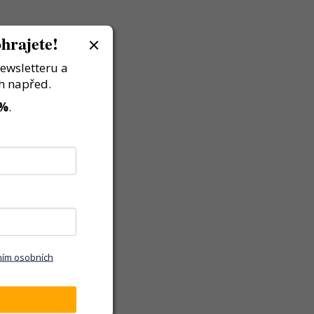
hrajete!
newsletteru a
h napřed.
 %
.
ním osobních