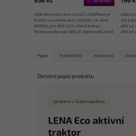
636 Kč
196 K
Do košíku
LENA Mercedes Arocs hasič s žebříkem je
LENA Eco
hračka s motivem aut a techniky ze série
aut a te
WORXX, pro děti od 3+, která hravou
děti od 
formou podporuje děti při objevování, hraní
děti při 
a rozvoji...
důležitýc
Popis
Podobné (8)
Hodnocení
Disku
Detailní popis produktu
Vyrobeno v České republice
LENA Eco aktivní
traktor