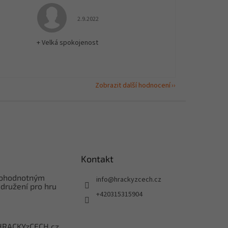
 5 z 5 hvězdiček.
Hodnocení obchodu je 5 z 5 hvězdiček.
2.9.2022
+ Velká spokojenost
Zobrazit další hodnocení
Kontakt
nohodnotným
info
@
hrackyzcech.cz
družení pro hru
+420315315904
HRACKYzCECH.cz