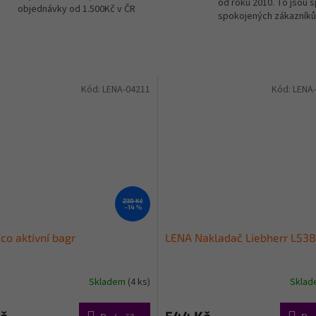
od roku 2010. To jsou 
objednávky od 1.500Kč v ČR
spokojených zákazníků
Kód:
LENA-04211
Kód:
LENA
230 Kč
–14 %
co aktivní bagr
LENA Nakladač Liebherr L538
Skladem
(4 ks)
Skla