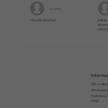
Hodnocení obchodu je 5 z 5 hvězdiček.
21.1.2023
+ Rychlé doručení
Velká 
opravd
velmi 
Z
á
p
a
t
Informac
í
Vše o náku
Obchodní 
Podmínky o
údajů