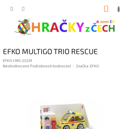
Přejít
NÁKUP
na
obsah
KOŠÍK
EFKO MULTIGO TRIO RESCUE
EFKO-I-MG-23239
Průměrné
Neohodnoceno
Podrobnosti hodnocení
Značka:
EFKO
hodnocení
produktu
je
0,0
z
5
hvězdiček.