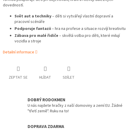
dovedností.
Svět aut a techniky
– děti si vytvářejí vlastní dopravní a
pracovní scénáře
Podporuje fantazii
– hra na profese a situace rozvíjí kreativitu
Zábava pro malé řidiče
– skvělá volba pro děti, které milují
vozidla a stroje
Detailní informace
ZEPTAT SE
HLÍDAT
SDÍLET
DOBRÝ RODOKMEN
U nás najdete hračky z naší domoviny a zemí EU. Žádné
"třetí země". Ruku na to!
DOPRAVA ZDARMA