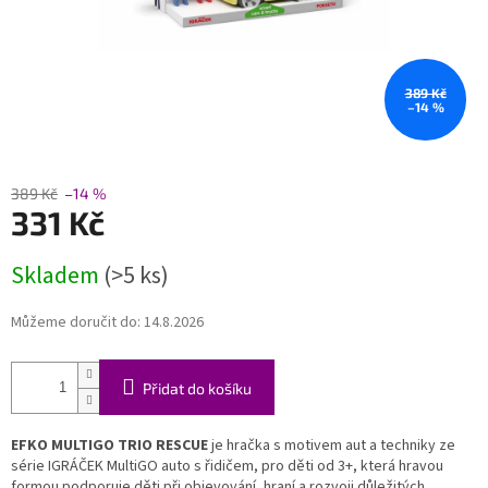
389 Kč
–14 %
389 Kč
–14 %
331 Kč
Měrná
Skladem
(>5 ks)
cena:
Můžeme doručit do:
14.8.2026
Přidat do košíku
EFKO MULTIGO TRIO RESCUE
je hračka s motivem aut a techniky ze
série IGRÁČEK MultiGO auto s řidičem, pro děti od 3+, která hravou
formou podporuje děti při objevování, hraní a rozvoji důležitých