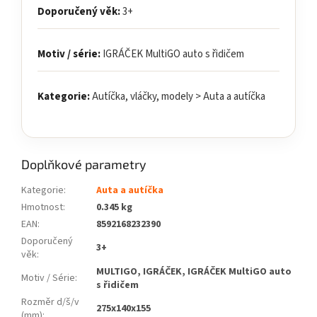
Doporučený věk:
3+
Motiv / série:
IGRÁČEK MultiGO auto s řidičem
Kategorie:
Autíčka, vláčky, modely > Auta a autíčka
Doplňkové parametry
Kategorie
:
Auta a autíčka
Hmotnost
:
0.345 kg
EAN
:
8592168232390
Doporučený
3+
věk
:
MULTIGO, IGRÁČEK, IGRÁČEK MultiGO auto
Motiv / Série
:
s řidičem
Rozměr d/š/v
275x140x155
(mm)
: