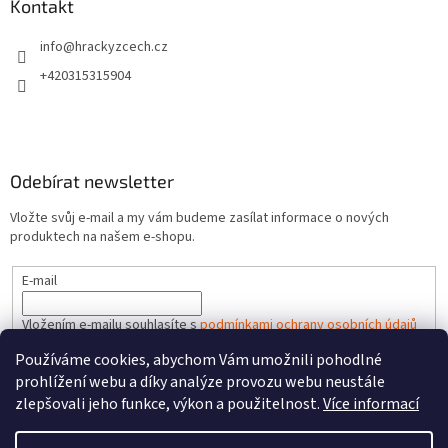
Kontakt
info
@
hrackyzcech.cz
+420315315904
Odebírat newsletter
Vložte svůj e-mail a my vám budeme zasílat informace o nových
produktech na našem e-shopu.
E-mail
Vložením e-mailu souhlasíte s
podmínkami ochrany osobních údajů
Používáme cookies, abychom Vám umožnili pohodlné
PŘIHLÁSIT SE
prohlížení webu a díky analýze provozu webu neustále
zlepšovali jeho funkce, výkon a použitelnost.
Více informací