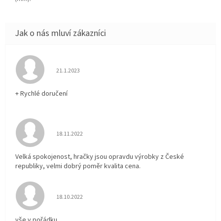
Hodnocení obchodu je 5 z 5 hvězdiček.
21.1.2023
+ Rychlé doručení
Hodnocení obchodu je 5 z 5 hvězdiček.
18.11.2022
Velká spokojenost, hračky jsou opravdu výrobky z České
republiky, velmi dobrý poměr kvalita cena.
Hodnocení obchodu je 5 z 5 hvězdiček.
18.10.2022
vše v pořádku