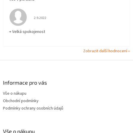
Hodnocení obchodu je 5 z 5 hvězdiček.
2.9.2022
+ Velká spokojenost
Zobrazit další hodnocení
Z
á
p
a
Informace pro vás
t
Vše o nákupu
í
Obchodní podmínky
Podmínky ochrany osobních údajů
Vše o nákupu