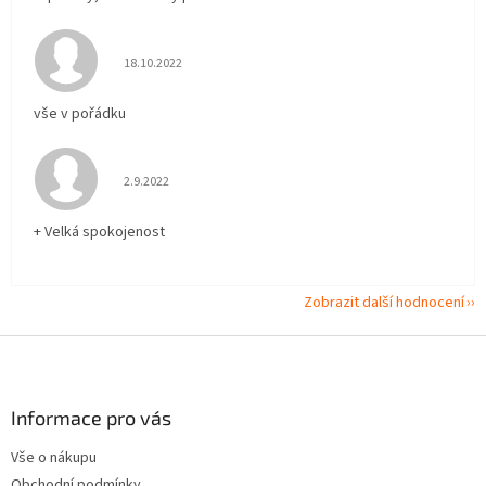
Hodnocení obchodu je 5 z 5 hvězdiček.
18.10.2022
vše v pořádku
Hodnocení obchodu je 5 z 5 hvězdiček.
2.9.2022
+ Velká spokojenost
Zobrazit další hodnocení
Z
á
p
a
Informace pro vás
t
Vše o nákupu
í
Obchodní podmínky