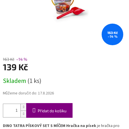
163 Kč
–14 %
163 Kč
–14 %
139 Kč
Měrná
Skladem
(1 ks)
cena:
Můžeme doručit do:
17.8.2026
Přidat do košíku
DINO TATRA PÍSKOVÝ SET S MÍČEM Hračka na písek
je hračka pro