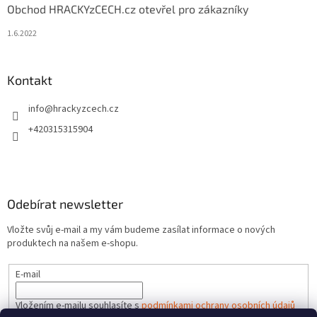
Obchod HRACKYzCECH.cz otevřel pro zákazníky
1.6.2022
Kontakt
info
@
hrackyzcech.cz
+420315315904
Odebírat newsletter
Vložte svůj e-mail a my vám budeme zasílat informace o nových
produktech na našem e-shopu.
E-mail
Vložením e-mailu souhlasíte s
podmínkami ochrany osobních údajů