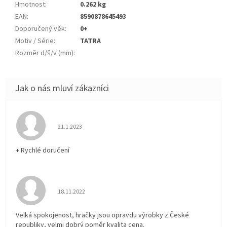
Hmotnost
:
0.262 kg
EAN
:
8590878645493
Doporučený věk
:
0+
Motiv / Série
:
TATRA
Rozměr d/š/v (mm)
:
Hodnocení obchodu je 5 z 5 hvězdiček.
21.1.2023
+ Rychlé doručení
Hodnocení obchodu je 5 z 5 hvězdiček.
18.11.2022
Velká spokojenost, hračky jsou opravdu výrobky z České
republiky, velmi dobrý poměr kvalita cena.