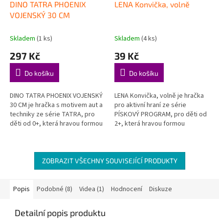
DINO TATRA PHOENIX
LENA Konvička, volně
VOJENSKÝ 30 CM
Skladem
(1 ks)
Skladem
(4 ks)
297 Kč
39 Kč
Do košíku
Do košíku
DINO TATRA PHOENIX VOJENSKÝ
LENA Konvička, volně je hračka
30 CM je hračka s motivem aut a
pro aktivní hraní ze série
techniky ze série TATRA, pro
PÍSKOVÝ PROGRAM, pro děti od
děti od 0+, která hravou formou
2+, která hravou formou
podporuje děti při objevování,
podporuje děti při objevování,
hraní a rozvoji...
hraní a rozvoji důležitých...
ZOBRAZIT VŠECHNY SOUVISEJÍCÍ PRODUKTY
Popis
Podobné (8)
Videa (1)
Hodnocení
Diskuze
Detailní popis produktu