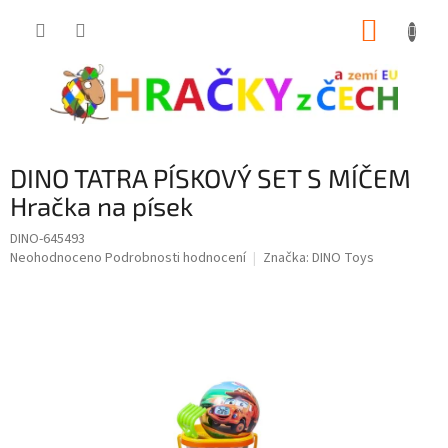
Přejít
NÁKUP
na
obsah
KOŠÍK
DINO TATRA PÍSKOVÝ SET S MÍČEM
Hračka na písek
DINO-645493
Průměrné
Neohodnoceno
Podrobnosti hodnocení
Značka:
DINO Toys
hodnocení
produktu
je
0,0
z
5
hvězdiček.