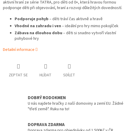
aktivní hraní ze série TATRA, pro děti od 0+, která hravou formou
podporuje děti při objevování, hraní a rozvoji důležitých dovedností.
Podporuje pohyb
– děti tráví čas aktivně a hravě
Vhodné na zahradu i ven
– ideální pro hry mimo pokojíček
Zábava na dlouhou dobu
– děti si snadno vytvoří vlastní
pohybové hry
Detailní informace
ZEPTAT SE
HLÍDAT
SDÍLET
DOBRÝ RODOKMEN
U nás najdete hračky z naší domoviny a zemí EU. Žádné
"třetí země". Ruku na to!
DOPRAVA ZDARMA
Doprava zdarma pro objednávky od 1.500Kč v ČR