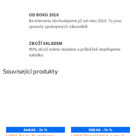
OD ROKU 2010
Na internetu obchodujeme již od roku 2010. To jsou
spousty spokojených zákazníků!
ZBOŽÍ SKLADEM
95% zboží máme skladem a průběžně doplňujeme
nabídku
Související produkty
548 Kč
–14 %
930 Kč
–14 %
LENA Bagr, žlutočerný
LENA Popelářské auto 2