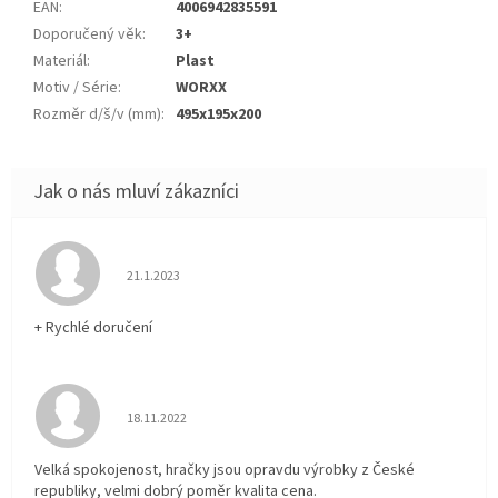
EAN
:
4006942835591
Doporučený věk
:
3+
Materiál
:
Plast
Motiv / Série
:
WORXX
Rozměr d/š/v (mm)
:
495x195x200
Hodnocení obchodu je 5 z 5 hvězdiček.
21.1.2023
+ Rychlé doručení
Hodnocení obchodu je 5 z 5 hvězdiček.
18.11.2022
Velká spokojenost, hračky jsou opravdu výrobky z České
republiky, velmi dobrý poměr kvalita cena.