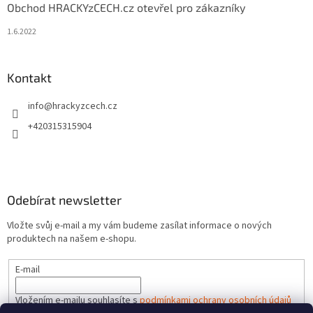
Obchod HRACKYzCECH.cz otevřel pro zákazníky
1.6.2022
Kontakt
info
@
hrackyzcech.cz
+420315315904
Odebírat newsletter
Vložte svůj e-mail a my vám budeme zasílat informace o nových
produktech na našem e-shopu.
E-mail
Vložením e-mailu souhlasíte s
podmínkami ochrany osobních údajů