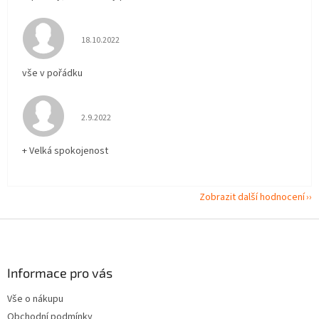
Hodnocení obchodu je 5 z 5 hvězdiček.
18.10.2022
vše v pořádku
Hodnocení obchodu je 5 z 5 hvězdiček.
2.9.2022
+ Velká spokojenost
Zobrazit další hodnocení
Z
á
p
a
Informace pro vás
t
Vše o nákupu
í
Obchodní podmínky