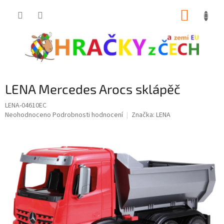
Přejít
NÁKUP
na
obsah
KOŠÍK
LENA Mercedes Arocs sklápěč
LENA-04610EC
Průměrné
Neohodnoceno
Podrobnosti hodnocení
Značka:
LENA
hodnocení
produktu
je
0,0
z
5
hvězdiček.