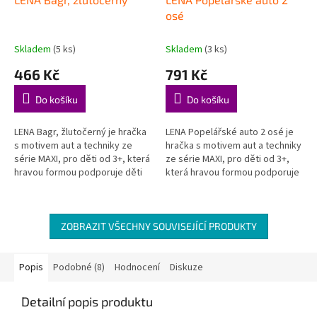
osé
Skladem
(5 ks)
Skladem
(3 ks)
466 Kč
791 Kč
Do košíku
Do košíku
LENA Bagr, žlutočerný je hračka
LENA Popelářské auto 2 osé je
s motivem aut a techniky ze
hračka s motivem aut a techniky
série MAXI, pro děti od 3+, která
ze série MAXI, pro děti od 3+,
hravou formou podporuje děti
která hravou formou podporuje
při objevování, hraní a rozvoji
děti při objevování, hraní a
důležitých...
rozvoji důležitých...
ZOBRAZIT VŠECHNY SOUVISEJÍCÍ PRODUKTY
Popis
Podobné (8)
Hodnocení
Diskuze
Detailní popis produktu