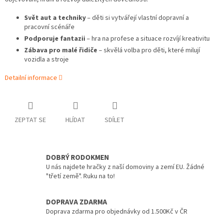
Svět aut a techniky
– děti si vytvářejí vlastní dopravní a
pracovní scénáře
Podporuje fantazii
– hra na profese a situace rozvíjí kreativitu
Zábava pro malé řidiče
– skvělá volba pro děti, které milují
vozidla a stroje
Detailní informace
ZEPTAT SE
HLÍDAT
SDÍLET
DOBRÝ RODOKMEN
U nás najdete hračky z naší domoviny a zemí EU. Žádné
"třetí země". Ruku na to!
DOPRAVA ZDARMA
Doprava zdarma pro objednávky od 1.500Kč v ČR