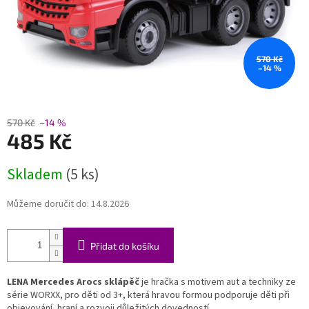
570 Kč
–14 %
570 Kč
–14 %
485 Kč
Měrná
Skladem
(5 ks)
cena:
Můžeme doručit do:
14.8.2026
Přidat do košíku
LENA Mercedes Arocs sklápěč
je hračka s motivem aut a techniky ze
série WORXX, pro děti od 3+, která hravou formou podporuje děti při
objevování, hraní a rozvoji důležitých dovedností.