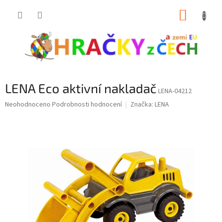
Přejít
NÁKUP
na
obsah
KOŠÍK
LENA Eco aktivní nakladač
LENA-04212
Průměrné
Neohodnoceno
Podrobnosti hodnocení
Značka:
LENA
hodnocení
produktu
je
0,0
z
5
hvězdiček.