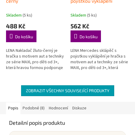
černý
pojistkou vyklápění
Skladem
(5 ks)
Skladem
(5 ks)
488 Kč
562 Kč
Do košíku
Do košíku
LENA Nakladač žluto-černý je
LENA Mercedes sklápěč s
hračka s motivem aut a techniky
pojistkou vyklápění je hračka s
ze série MAXI, pro děti od 3+,
motivem aut a techniky ze série
která hravou formou podporuje
MAXI, pro děti od 3+, která
děti při objevování, hraní a
hravou formou podporuje děti
rozvoji důležitých...
při objevování, hraní a rozvoji...
ZOBRAZIT VŠECHNY SOUVISEJÍCÍ PRODUKTY
Popis
Podobné (8)
Hodnocení
Diskuze
Detailní popis produktu