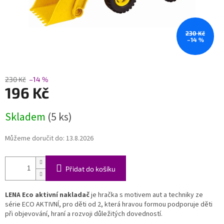
230 Kč
–14 %
230 Kč
–14 %
196 Kč
Měrná
Skladem
(5 ks)
cena:
Můžeme doručit do:
13.8.2026
Přidat do košíku
LENA Eco aktivní nakladač
je hračka s motivem aut a techniky ze
série ECO AKTIVNÍ, pro děti od 2, která hravou formou podporuje děti
při objevování, hraní a rozvoji důležitých dovedností.