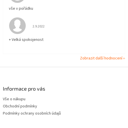
vše v pořádku
Hodnocení obchodu je 5 z 5 hvězdiček.
2.9.2022
+ Velká spokojenost
Zobrazit další hodnocení
Z
á
p
a
Informace pro vás
t
Vše o nákupu
í
Obchodní podmínky
Podmínky ochrany osobních údajů