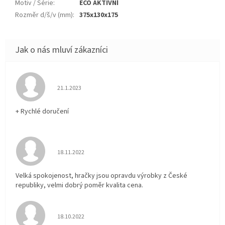
Motiv / Série
:
ECO AKTIVNÍ
Rozměr d/š/v (mm)
:
375x130x175
Hodnocení obchodu je 5 z 5 hvězdiček.
21.1.2023
+ Rychlé doručení
Hodnocení obchodu je 5 z 5 hvězdiček.
18.11.2022
Velká spokojenost, hračky jsou opravdu výrobky z České
republiky, velmi dobrý poměr kvalita cena.
Hodnocení obchodu je 5 z 5 hvězdiček.
18.10.2022