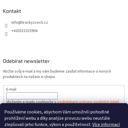
Kontakt
info
@
hrackyzcech.cz
+420315315904
Odebírat newsletter
Vložte svůj e-mail a my vám budeme zasílat informace o nových
produktech na našem e-shopu.
E-mail
Vložením e-mailu souhlasíte s
podmínkami ochrany osobních údajů
Používáme cookies, abychom Vám umožnili pohodlné
PŘIHLÁSIT SE
prohlížení webu a díky analýze provozu webu neustále
zlepšovali jeho funkce, výkon a použitelnost.
Více informací