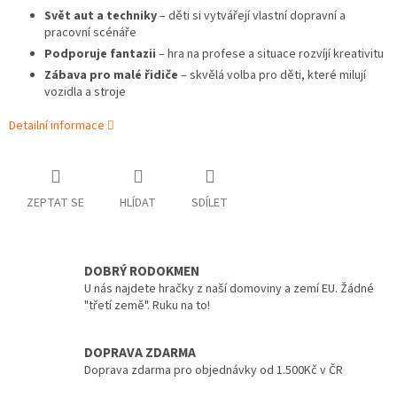
Svět aut a techniky
– děti si vytvářejí vlastní dopravní a
pracovní scénáře
Podporuje fantazii
– hra na profese a situace rozvíjí kreativitu
Zábava pro malé řidiče
– skvělá volba pro děti, které milují
vozidla a stroje
Detailní informace
ZEPTAT SE
HLÍDAT
SDÍLET
DOBRÝ RODOKMEN
U nás najdete hračky z naší domoviny a zemí EU. Žádné
"třetí země". Ruku na to!
DOPRAVA ZDARMA
Doprava zdarma pro objednávky od 1.500Kč v ČR